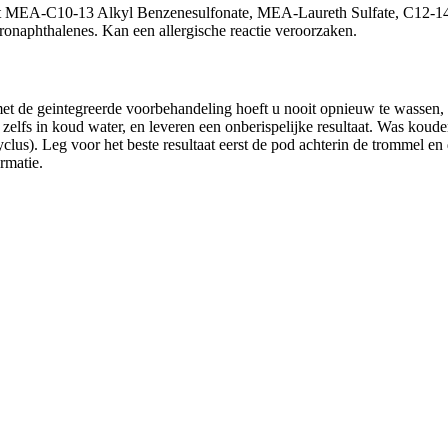
EA-C10-13 Alkyl Benzenesulfonate, MEA-Laureth Sulfate, C12-14 Pa
onaphthalenes. Kan een allergische reactie veroorzaken.
met de geintegreerde voorbehandeling hoeft u nooit opnieuw te wassen
p, zelfs in koud water, en leveren een onberispelijke resultaat. Was ko
lus). Leg voor het beste resultaat eerst de pod achterin de trommel en
rmatie.