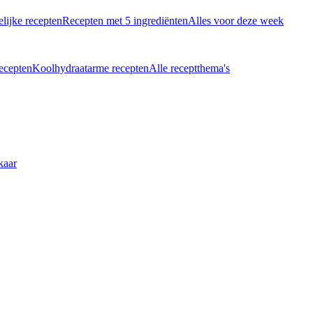
lijke recepten
Recepten met 5 ingrediënten
Alles voor deze week
recepten
Koolhydraatarme recepten
Alle receptthema's
kaar