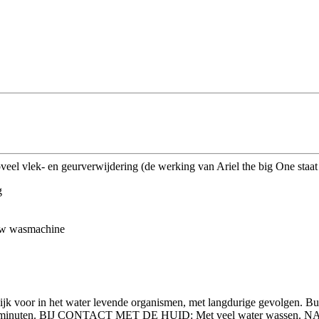
el vlek- en geurverwijdering (de werking van Ariel the big One staat g
g
 uw wasmachine
hadelijk voor in het water levende organismen, met langdurige gevolg
ntal minuten. BIJ CONTACT MET DE HUID: Met veel water wassen.