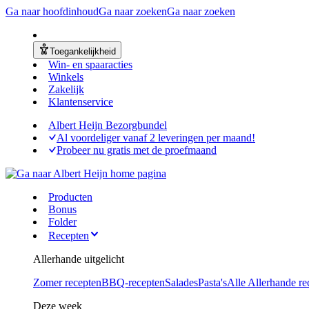
Ga naar hoofdinhoud
Ga naar zoeken
Ga naar zoeken
Toegankelijkheid
Win- en spaaracties
Winkels
Zakelijk
Klantenservice
Albert Heijn Bezorgbundel
Al voordeliger vanaf 2 leveringen per maand!
Probeer nu gratis met de proefmaand
Producten
Bonus
Folder
Recepten
Allerhande uitgelicht
Zomer recepten
BBQ-recepten
Salades
Pasta's
Alle Allerhande re
Deze week