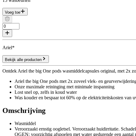
15 wasbeurten
Voeg toe
Ariel*
Bekijk alle producten
Ontdek Ariel the big One pods wasmiddelcapsules original, met 2x zove
Ariel the big One pods met 2x zoveel vlek- en geurverwijderin
Onze maximale reininging met minimale inspanning
Lost snel op, zelfs in koud water
Was kouder en bespaar tot 60% op de elektriciteitskosten van
Omschrijving
Wasmiddel
Veroorzaakt ernstig oogletsel. Veroorzaakt huidirritatie. Sc
OGEN: voorzichtig afspoelen met water gedurende een aa