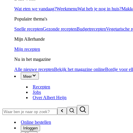
Wat eten we vandaag?
Weekmenu
Wat heb je nog in huis?
Makke
Populaire thema's
Snelle recepten
Gezonde recepten
Budgetrecepten
Vegetarische 
Mijn Allerhande
Mijn recepten
Nu in het magazine
Alle nieuwe recepten
Bekijk het magazine online
Bordje voor el
Meer
Recepten
Jobs
Over Albert Heijn
Online bestellen
Inloggen