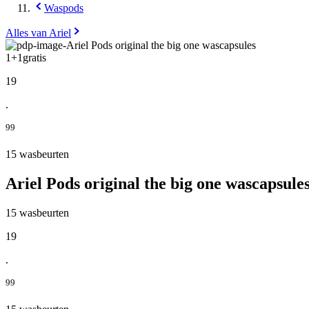
Waspods
Alles van Ariel
1+1
gratis
19
.
99
15 wasbeurten
Ariel Pods original the big one wascapsule
15 wasbeurten
19
.
99