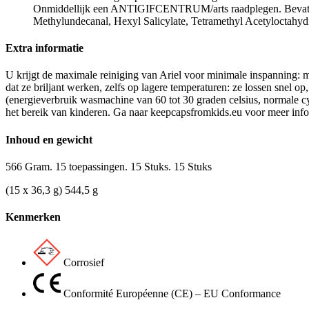
Onmiddellijk een ANTIGIFCENTRUM/arts raadplegen. Bevat M
Methylundecanal, Hexyl Salicylate, Tetramethyl Acetyloctahydr
Extra informatie
U krijgt de maximale reiniging van Ariel voor minimale inspanning: 
dat ze briljant werken, zelfs op lagere temperaturen: ze lossen snel o
(energieverbruik wasmachine van 60 tot 30 graden celsius, normale cyc
het bereik van kinderen. Ga naar keepcapsfromkids.eu voor meer info
Inhoud en gewicht
566 Gram. 15 toepassingen. 15 Stuks. 15 Stuks
(15 x 36,3 g) 544,5 g
Kenmerken
Corrosief
Conformité Européenne (CE) – EU Conformance