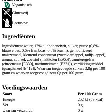
Veganistisch
Glutenvrij
Lactosevrij
Ingrediënten
Ingrediënten: water, 12% tuinboneneiwit, suiker, puree (0,8%
blauwe bes, 0,6% framboas, 0,6% braam), gemodificeerd
maïszetmeel, kleurend concentraat (zoete-aardappel, radijs, appel),
aroma, zuursel, zoetstof (maltitolen [E965]), zuurteregelaar
(citroenzuur [E330], natriumcitraten [E331]), verdikkingsmiddel
(guarpitmeel [E412]). Waarvan toegevoegde suikers 3,8g per 100
gram en waarvan toegevoegd zout 0g per 100 gram
Voedingswaarden
Soort
Per 100 Gram
Energie
252 kJ (59 kcal)
Vet
0 g
waarvan verzadigd
0 g