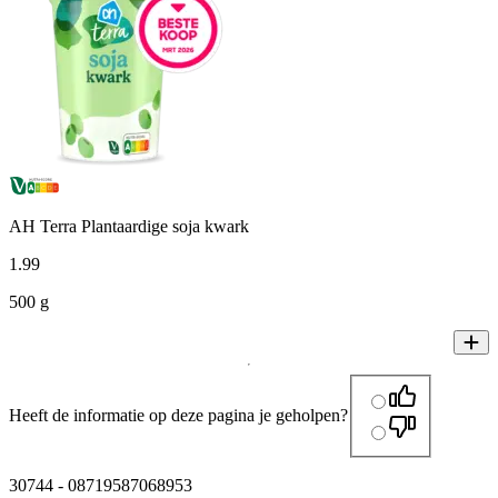
AH Terra Plantaardige soja kwark
1
.
99
500 g
Heeft de informatie op deze pagina je geholpen?
30744
-
08719587068953