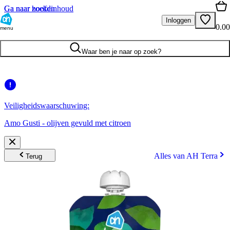
Ga naar hoofdinhoud
Ga naar zoeken
Inloggen
0.00
menu
Waar ben je naar op zoek?
Veiligheidswaarschuwing:
Amo Gusti - olijven gevuld met citroen
Alles van AH Terra
Terug