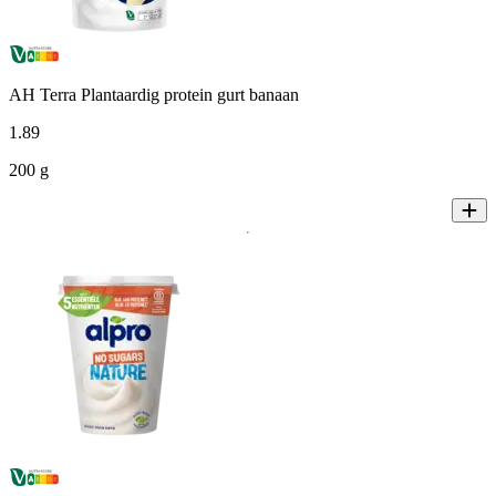
AH Terra Plantaardig protein gurt banaan
1
.
89
200 g