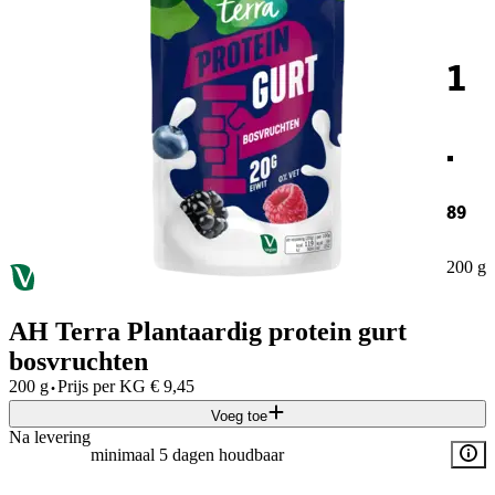
1
.
89
200 g
AH Terra Plantaardig protein gurt
bosvruchten
·
200 g
Prijs per
KG
€
9,45
Voeg toe
Na levering
minimaal 5 dagen houdbaar