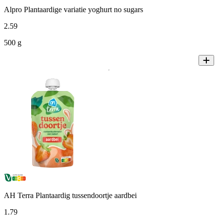
Alpro Plantaardige variatie yoghurt no sugars
2
.
59
500 g
AH Terra Plantaardig tussendoortje aardbei
1
.
79