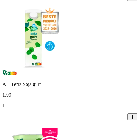
AH Terra Soja gurt
1
.
99
1 l