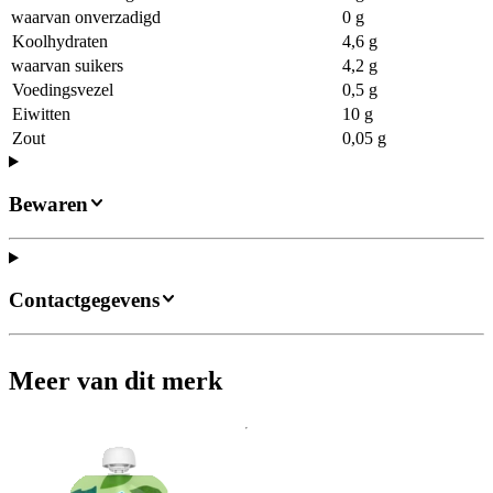
waarvan onverzadigd
0 g
Koolhydraten
4,6 g
waarvan suikers
4,2 g
Voedingsvezel
0,5 g
Eiwitten
10 g
Zout
0,05 g
Bewaren
Contactgegevens
Meer van dit merk