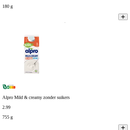
180 g
Alpro Mild & creamy zonder suikers
2
.
99
755 g