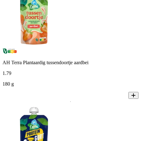
AH Terra Plantaardig tussendoortje aardbei
1
.
79
180 g