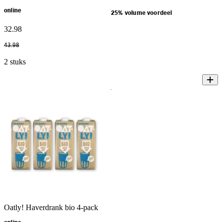
online
25% volume voordeel
32
.
98
43
.
98
2 stuks
Oatly! Haverdrank bio 4-pack