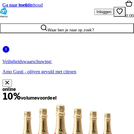
Ga naar hoofdinhoud
Ga naar zoeken
Inloggen
0.00
menu
Waar ben je naar op zoek?
Veiligheidswaarschuwing:
Amo Gusti - olijven gevuld met citroen
online
10%
volume
voordeel