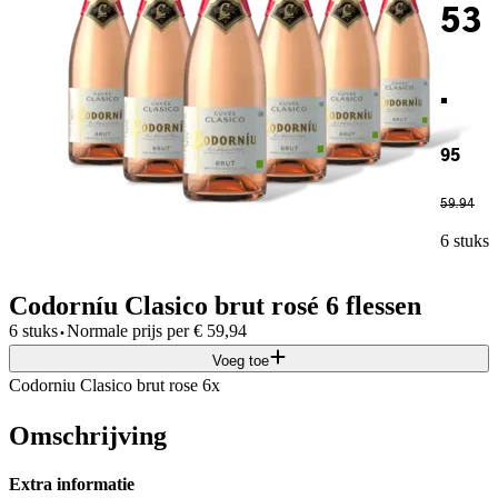
53
.
95
59
.
94
6 stuks
Codorníu Clasico brut rosé 6 flessen
·
6 stuks
Normale prijs per
€
59,94
Voeg toe
Codorni­u Clasico brut rose 6x
Omschrijving
Extra informatie