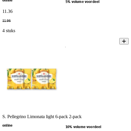
online
5% volume voordeel
11
.
36
11
.
96
4 stuks
S. Pellegrino Limonata light 6-pack 2-pack
online
10% volume voordeel