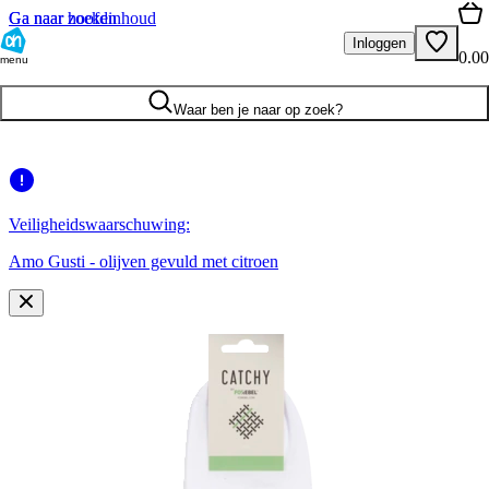
Ga naar hoofdinhoud
Ga naar zoeken
Inloggen
0.00
menu
Waar ben je naar op zoek?
Veiligheidswaarschuwing:
Amo Gusti - olijven gevuld met citroen