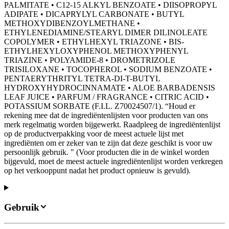
PALMITATE • C12-15 ALKYL BENZOATE • DIISOPROPYL
ADIPATE • DICAPRYLYL CARBONATE • BUTYL
METHOXYDIBENZOYLMETHANE •
ETHYLENEDIAMINE/STEARYL DIMER DILINOLEATE
COPOLYMER • ETHYLHEXYL TRIAZONE • BIS-
ETHYLHEXYLOXYPHENOL METHOXYPHENYL
TRIAZINE • POLYAMIDE-8 • DROMETRIZOLE
TRISILOXANE • TOCOPHEROL • SODIUM BENZOATE •
PENTAERYTHRITYL TETRA-DI-T-BUTYL
HYDROXYHYDROCINNAMATE • ALOE BARBADENSIS
LEAF JUICE • PARFUM / FRAGRANCE • CITRIC ACID •
POTASSIUM SORBATE (F.I.L. Z70024507/1). “Houd er
rekening mee dat de ingrediëntenlijsten voor producten van ons
merk regelmatig worden bijgewerkt. Raadpleeg de ingrediëntenlijst
op de productverpakking voor de meest actuele lijst met
ingrediënten om er zeker van te zijn dat deze geschikt is voor uw
persoonlijk gebruik. " (Voor producten die in de winkel worden
bijgevuld, moet de meest actuele ingrediëntenlijst worden verkregen
op het verkooppunt nadat het product opnieuw is gevuld).
Gebruik