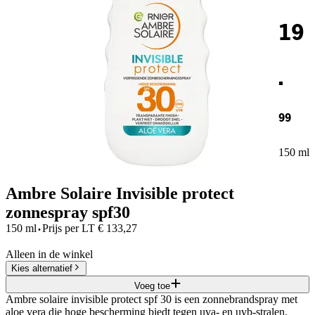
19
.
99
150 ml
Ambre Solaire Invisible protect
zonnespray spf30
·
150 ml
Prijs per
LT
€
133,27
Alleen in de winkel
Kies alternatief
Voeg toe
Ambre solaire invisible protect spf 30 is een zonnebrandspray met
aloe vera die hoge bescherming biedt tegen uva- en uvb-stralen.