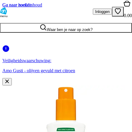
Ga naar hoofdinhoud
Ga naar zoeken
Inloggen
0.00
menu
Waar ben je naar op zoek?
Veiligheidswaarschuwing:
Amo Gusti - olijven gevuld met citroen