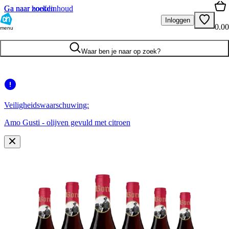
Ga naar hoofdinhoud
Ga naar zoeken
Inloggen
0.00
menu
Waar ben je naar op zoek?
Veiligheidswaarschuwing:
Amo Gusti - olijven gevuld met citroen