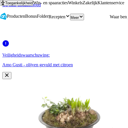
Win- en spaaracties
Winkels
Zakelijk
Klantenservice
Toegankelijkheid
Ga naar hoofdinhoud
Ga naar zoeken
Producten
Bonus
Folder
Recepten
Meer
Veiligheidswaarschuwing:
Amo Gusti - olijven gevuld met citroen