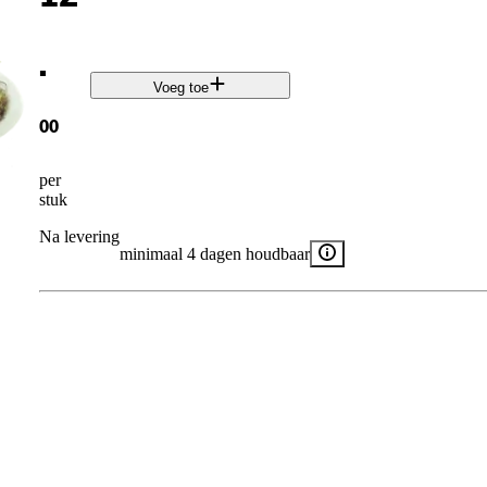
.
Voeg toe
00
per
stuk
Na levering
minimaal 4 dagen houdbaar