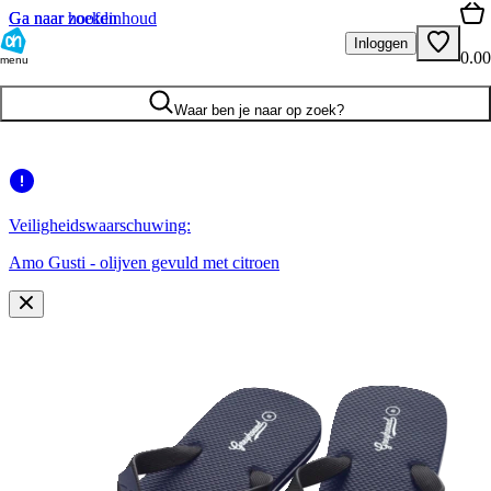
Ga naar hoofdinhoud
Ga naar zoeken
Inloggen
0.00
menu
Waar ben je naar op zoek?
Veiligheidswaarschuwing:
Amo Gusti - olijven gevuld met citroen