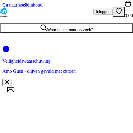
Ga naar hoofdinhoud
Ga naar zoeken
Inloggen
0.00
menu
Waar ben je naar op zoek?
Veiligheidswaarschuwing:
Amo Gusti - olijven gevuld met citroen