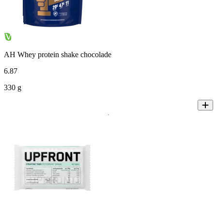
AH Whey protein shake chocolade
6
.
87
330 g