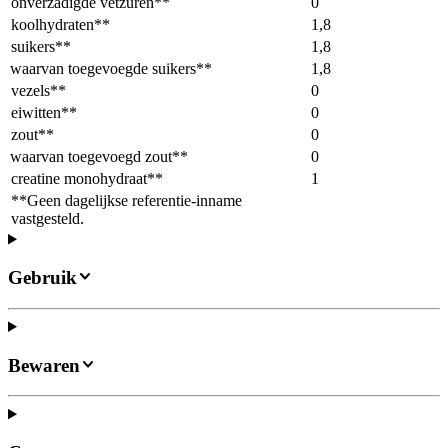
onverzadigde vetzuren**
0
koolhydraten**
1,8
suikers**
1,8
waarvan toegevoegde suikers**
1,8
vezels**
0
eiwitten**
0
zout**
0
waarvan toegevoegd zout**
0
creatine monohydraat**
1
**Geen dagelijkse referentie-inname
vastgesteld.
Gebruik
Bewaren