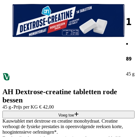
1
.
89
45 g
AH Dextrose-creatine tabletten rode
bessen
·
45 g
Prijs per
KG
€
42,00
Voeg toe
Kauwtablet met dextrose en creatine monohydraat. Creatine
verhoogt de fysieke prestaties in opeenvolgende reeksen korte,
hoogintensieve oefeningen*.