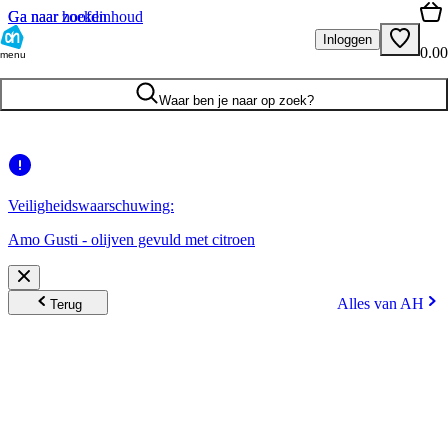
Ga naar hoofdinhoud
Ga naar zoeken
Inloggen
0.00
menu
Waar ben je naar op zoek?
Veiligheidswaarschuwing:
Amo Gusti - olijven gevuld met citroen
Alles van AH
Terug