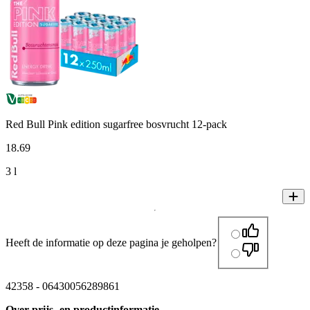
Red Bull Pink edition sugarfree bosvrucht 12-pack
18
.
69
3 l
Heeft de informatie op deze pagina je geholpen?
42358
-
06430056289861
Over prijs- en productinformatie