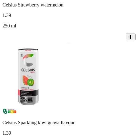
Celsius Strawberry watermelon
1
.
39
250 ml
Celsius Sparkling kiwi guava flavour
1
.
39