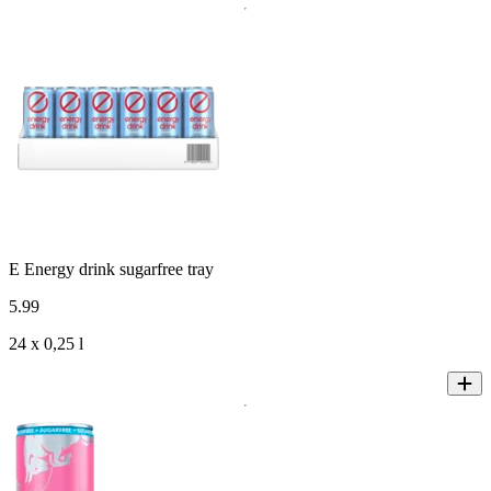
E Energy drink sugarfree tray
5
.
99
24 x 0,25 l