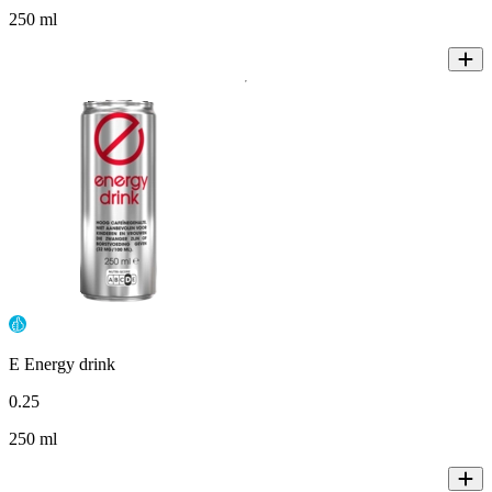
250 ml
E Energy drink
0
.
25
250 ml