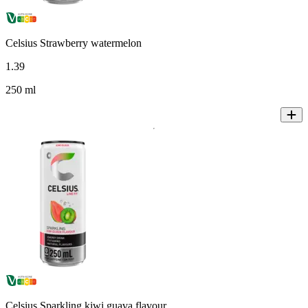
Celsius Strawberry watermelon
1
.
39
250 ml
Celsius Sparkling kiwi guava flavour