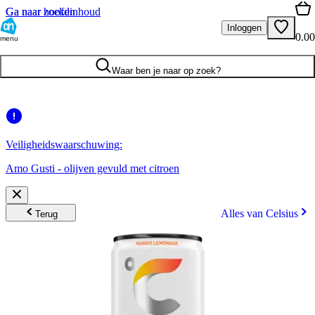
Ga naar hoofdinhoud
Ga naar zoeken
Inloggen
0.00
menu
Waar ben je naar op zoek?
Veiligheidswaarschuwing:
Amo Gusti - olijven gevuld met citroen
Alles van Celsius
Terug