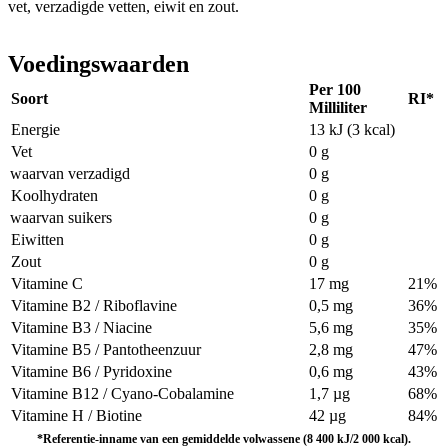
vet, verzadigde vetten, eiwit en zout.
Voedingswaarden
Per 100
Soort
RI*
Milliliter
Energie
13 kJ (3 kcal)
Vet
0 g
waarvan verzadigd
0 g
Koolhydraten
0 g
waarvan suikers
0 g
Eiwitten
0 g
Zout
0 g
Vitamine C
17 mg
21%
Vitamine B2 / Riboflavine
0,5 mg
36%
Vitamine B3 / Niacine
5,6 mg
35%
Vitamine B5 / Pantotheenzuur
2,8 mg
47%
Vitamine B6 / Pyridoxine
0,6 mg
43%
Vitamine B12 / Cyano-Cobalamine
1,7 µg
68%
Vitamine H / Biotine
42 µg
84%
*Referentie-inname van een gemiddelde volwassene (8 400 kJ/2 000 kcal).