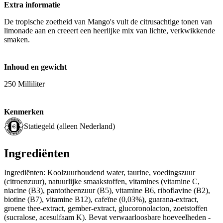
Extra informatie
De tropische zoetheid van Mango's vult de citrusachtige tonen van
limonade aan en creeert een heerlijke mix van lichte, verkwikkende
smaken.
Inhoud en gewicht
250 Milliliter
Kenmerken
Statiegeld (alleen Nederland)
Ingrediënten
Ingrediënten: Koolzuurhoudend water, taurine, voedingszuur
(citroenzuur), natuurlijke smaakstoffen, vitamines (vitamine C,
niacine (B3), pantotheenzuur (B5), vitamine B6, riboflavine (B2),
biotine (B7), vitamine B12), cafeïne (0,03%), guarana-extract,
groene thee-extract, gember-extract, glucoronolacton, zoetstoffen
(sucralose, acesulfaam K). Bevat verwaarloosbare hoeveelheden -