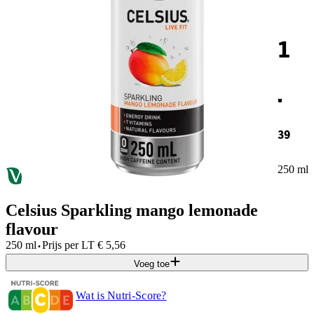
1
.
39
250 ml
Celsius Sparkling mango lemonade
flavour
·
250 ml
Prijs per
LT
€
5,56
Voeg toe
Wat is Nutri-Score?