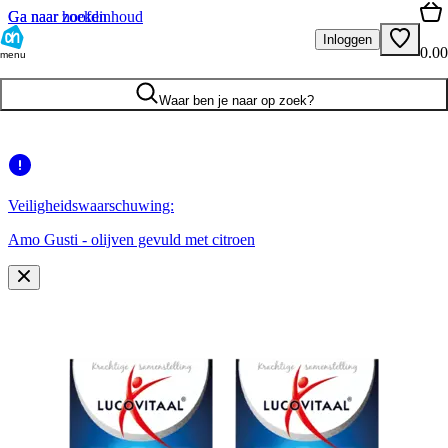
Ga naar hoofdinhoud
Ga naar zoeken
Inloggen
0.00
menu
Waar ben je naar op zoek?
Veiligheidswaarschuwing:
Amo Gusti - olijven gevuld met citroen