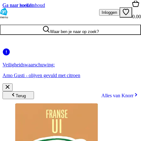
Ga naar hoofdinhoud
Ga naar zoeken
Inloggen
0.00
menu
Waar ben je naar op zoek?
Veiligheidswaarschuwing:
Amo Gusti - olijven gevuld met citroen
Alles van Knorr
Terug