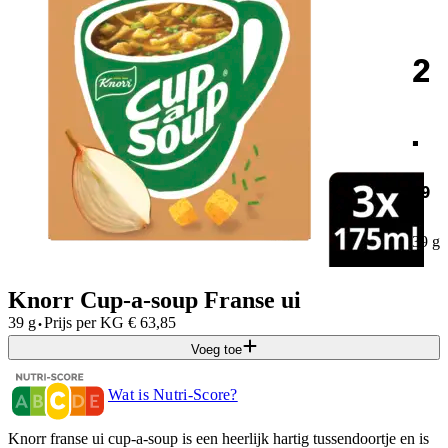
2
.
49
39 g
Knorr Cup-a-soup Franse ui
·
39 g
Prijs per
KG
€
63,85
Voeg toe
Wat is Nutri-Score?
Knorr franse ui cup-a-soup is een heerlijk hartig tussendoortje en is