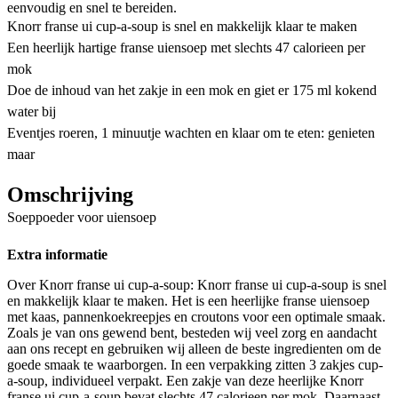
eenvoudig en snel te bereiden.
Knorr franse ui cup-a-soup is snel en makkelijk klaar te maken
Een heerlijk hartige franse uiensoep met slechts 47 calorieen per
mok
Doe de inhoud van het zakje in een mok en giet er 175 ml kokend
water bij
Eventjes roeren, 1 minuutje wachten en klaar om te eten: genieten
maar
Omschrijving
Soeppoeder voor uiensoep
Extra informatie
Over Knorr franse ui cup-a-soup: Knorr franse ui cup-a-soup is snel
en makkelijk klaar te maken. Het is een heerlijke franse uiensoep
met kaas, pannenkoekreepjes en croutons voor een optimale smaak.
Zoals je van ons gewend bent, besteden wij veel zorg en aandacht
aan ons recept en gebruiken wij alleen de beste ingredienten om de
goede smaak te waarborgen. In een verpakking zitten 3 zakjes cup-
a-soup, individueel verpakt. Een zakje van deze heerlijke Knorr
franse ui cup-a-soup bevat slechts 47 calorieen per mok. Daarnaast