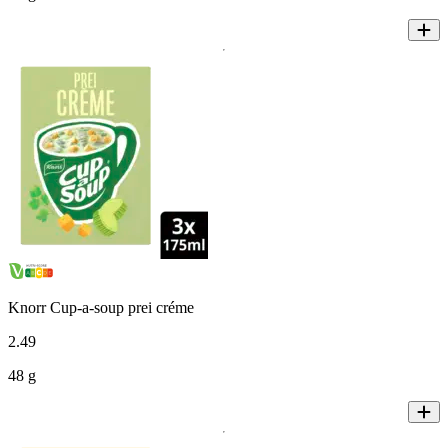
Knorr Cup-a-soup prei créme
2
.
49
48 g