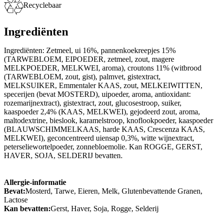
Recyclebaar
Ingrediënten
Ingrediënten: Zetmeel, ui 16%, pannenkoekreepjes 15%
(TARWEBLOEM, EIPOEDER, zetmeel, zout, magere
MELKPOEDER, MELKWEI, aroma), croutons 11% (witbrood
(TARWEBLOEM, zout, gist), palmvet, gistextract,
MELKSUIKER, Emmentaler KAAS, zout, MELKEIWITTEN,
specerijen (bevat MOSTERD), uipoeder, aroma, antioxidant:
rozemarijnextract), gistextract, zout, glucosestroop, suiker,
kaaspoeder 2,4% (KAAS, MELKWEI), gejodeerd zout, aroma,
maltodextrine, bieslook, karamelstroop, knoflookpoeder, kaaspoeder
(BLAUWSCHIMMELKAAS, harde KAAS, Crescenza KAAS,
MELKWEI), geconcentreerd uiensap 0,3%, witte wijnextract,
peterseliewortelpoeder, zonnebloemolie. Kan ROGGE, GERST,
HAVER, SOJA, SELDERIJ bevatten.
Allergie-informatie
Bevat:
Mosterd, Tarwe, Eieren, Melk, Glutenbevattende Granen,
Lactose
Kan bevatten:
Gerst, Haver, Soja, Rogge, Selderij