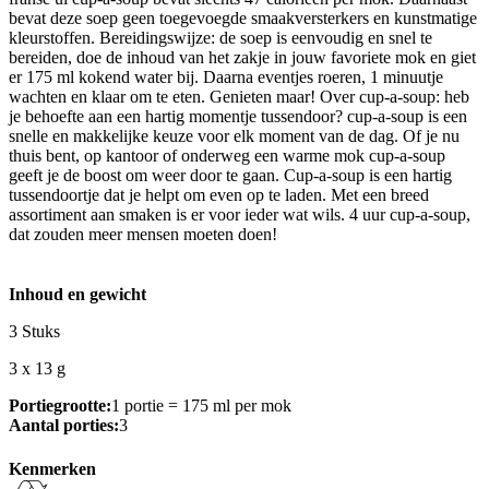
bevat deze soep geen toegevoegde smaakversterkers en kunstmatige
kleurstoffen. Bereidingswijze: de soep is eenvoudig en snel te
bereiden, doe de inhoud van het zakje in jouw favoriete mok en giet
er 175 ml kokend water bij. Daarna eventjes roeren, 1 minuutje
wachten en klaar om te eten. Genieten maar! Over cup-a-soup: heb
je behoefte aan een hartig momentje tussendoor? cup-a-soup is een
snelle en makkelijke keuze voor elk moment van de dag. Of je nu
thuis bent, op kantoor of onderweg een warme mok cup-a-soup
geeft je de boost om weer door te gaan. Cup-a-soup is een hartig
tussendoortje dat je helpt om even op te laden. Met een breed
assortiment aan smaken is er voor ieder wat wils. 4 uur cup-a-soup,
dat zouden meer mensen moeten doen!
Inhoud en gewicht
3 Stuks
3 x 13 g
Portiegrootte:
1 portie = 175 ml per mok
Aantal porties:
3
Kenmerken