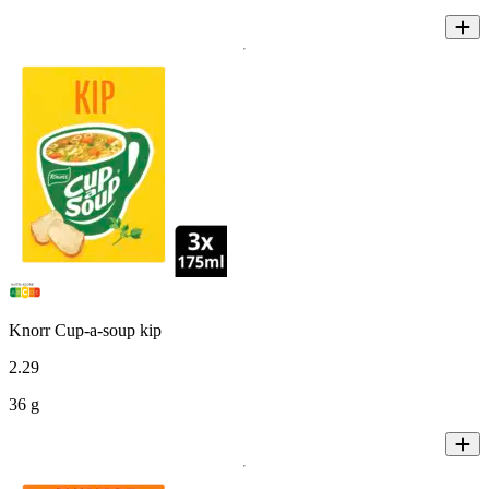
Knorr Cup-a-soup kip
2
.
29
36 g