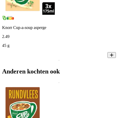
Knorr Cup-a-soup asperge
2
.
49
45 g
Anderen kochten ook