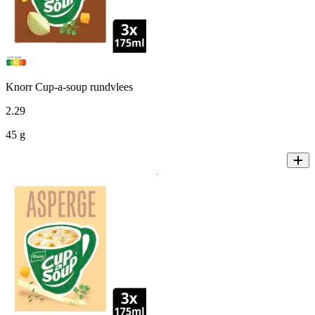
Knorr Cup-a-soup rundvlees
2
.
29
45 g