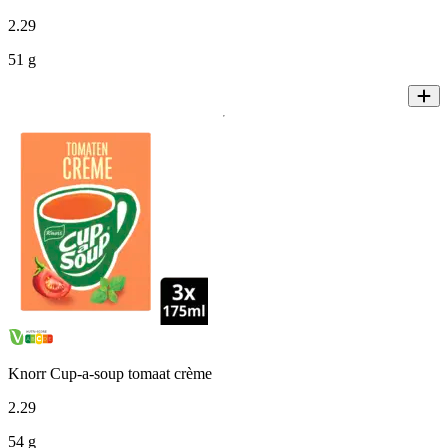
2
.
29
51 g
Knorr Cup-a-soup tomaat crème
2
.
29
54 g