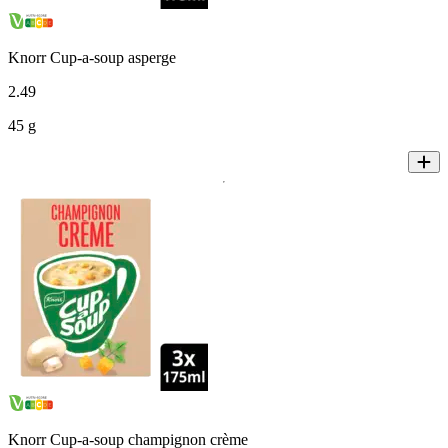
Knorr Cup-a-soup asperge
2
.
49
45 g
Knorr Cup-a-soup champignon crème