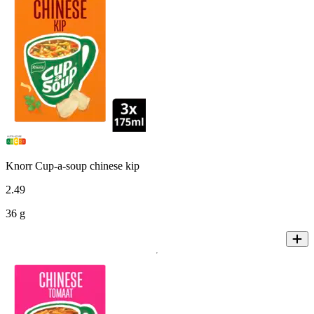
Knorr Cup-a-soup chinese kip
2
.
49
36 g