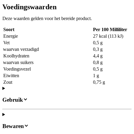
Voedingswaarden
Deze waarden gelden voor het bereide product.
Soort
Per 100 Milliliter
Energie
27 kcal (113 kJ)
Vet
0,5 g
waarvan verzadigd
0,3 g
Koolhydraten
4,4 g
waarvan suikers
0,8 g
Voedingsvezel
0,5 g
Eiwitten
1 g
Zout
0,75 g
Gebruik
Bewaren