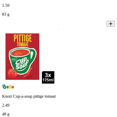
1
.
59
83 g
Knorr Cup-a-soup pittige tomaat
2
.
49
48 g