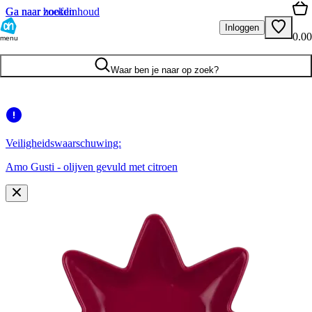
Ga naar hoofdinhoud
Ga naar zoeken
Inloggen
0.00
menu
Waar ben je naar op zoek?
Veiligheidswaarschuwing:
Amo Gusti - olijven gevuld met citroen