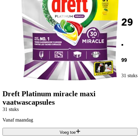
29
.
99
31 stuks
Dreft Platinum miracle maxi
vaatwascapsules
31 stuks
vanaf maandag
Voeg toe