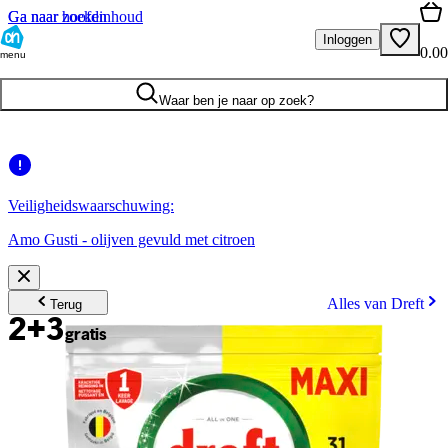
Ga naar hoofdinhoud
Ga naar zoeken
Inloggen
0.00
menu
Waar ben je naar op zoek?
Veiligheidswaarschuwing:
Amo Gusti - olijven gevuld met citroen
Alles van Dreft
Terug
2+3
gratis