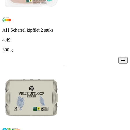
AH Scharrel kipfilet 2 stuks
4
.
49
300 g