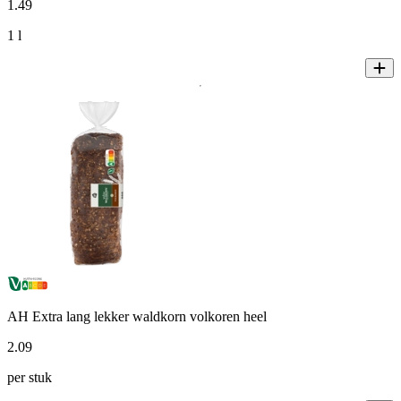
1
.
49
1 l
AH Extra lang lekker waldkorn volkoren heel
2
.
09
per stuk