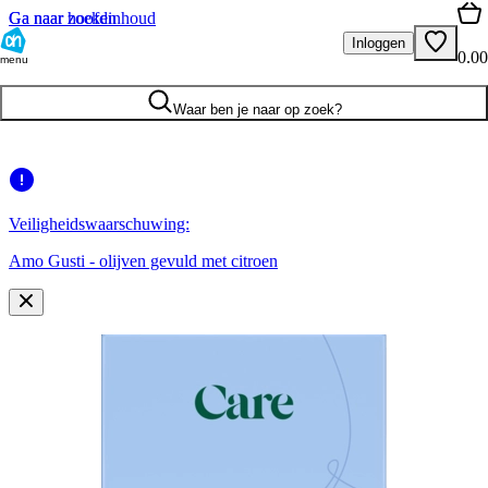
Ga naar hoofdinhoud
Ga naar zoeken
Inloggen
0.00
menu
Waar ben je naar op zoek?
Veiligheidswaarschuwing:
Amo Gusti - olijven gevuld met citroen