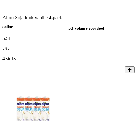
Alpro Sojadrink vanille 4-pack
online
5% volume voordeel
5
.
51
5
.
80
4 stuks