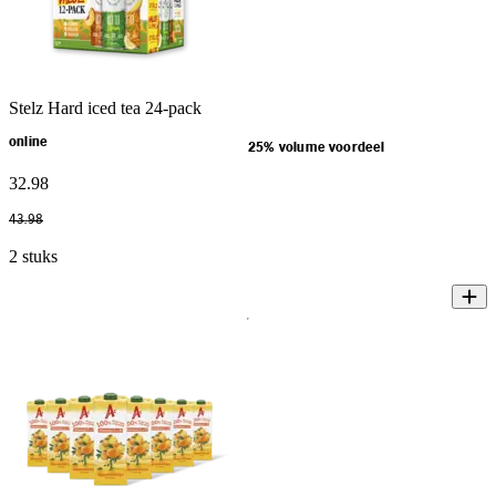
Stelz Hard iced tea 24-pack
online
25% volume voordeel
32
.
98
43
.
98
2 stuks