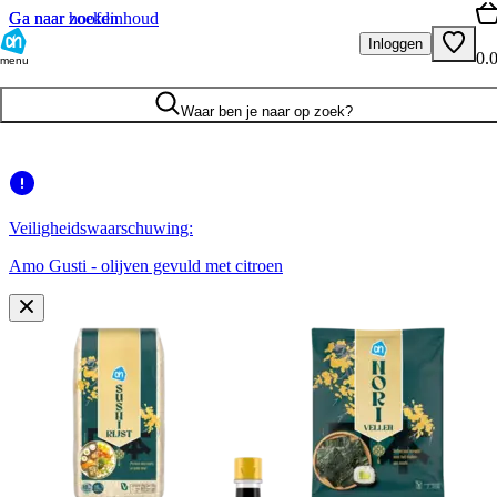
Ga naar hoofdinhoud
Ga naar zoeken
Inloggen
0.
menu
Waar ben je naar op zoek?
Veiligheidswaarschuwing:
Amo Gusti - olijven gevuld met citroen