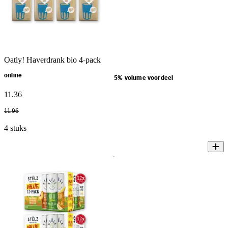
Oatly! Haverdrank bio 4-pack
online
5% volume voordeel
11
.
36
11
.
96
4 stuks