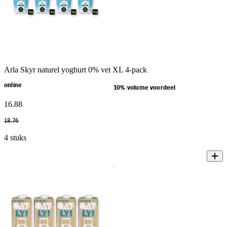
Arla Skyr naturel yoghurt 0% vet XL 4-pack
online
10% volume voordeel
16
.
88
18
.
76
4 stuks