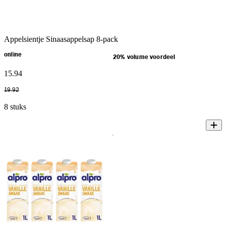
Appelsientje Sinaasappelsap 8-pack
online
20% volume voordeel
15
.
94
19
.
92
8 stuks