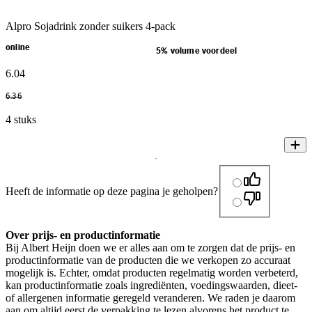
Alpro Sojadrink zonder suikers 4-pack
online
5% volume voordeel
6
.
04
6
.
36
4 stuks
Heeft de informatie op deze pagina je geholpen?
Over prijs- en productinformatie
Bij Albert Heijn doen we er alles aan om te zorgen dat de prijs- en
productinformatie van de producten die we verkopen zo accuraat
mogelijk is. Echter, omdat producten regelmatig worden verbeterd,
kan productinformatie zoals ingrediënten, voedingswaarden, dieet-
of allergenen informatie geregeld veranderen. We raden je daarom
aan om altijd eerst de verpakking te lezen alvorens het product te