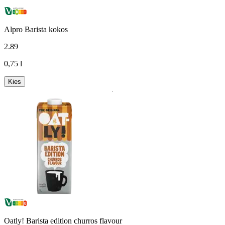
Alpro Barista kokos
2
.
89
0,75 l
Kies
Oatly! Barista edition churros flavour