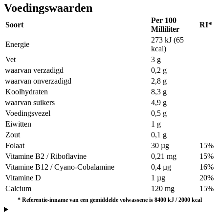
Voedingswaarden
Per 100
Soort
RI*
Milliliter
273 kJ (65
Energie
kcal)
Vet
3 g
waarvan verzadigd
0,2 g
waarvan onverzadigd
2,8 g
Koolhydraten
8,3 g
waarvan suikers
4,9 g
Voedingsvezel
0,5 g
Eiwitten
1 g
Zout
0,1 g
Folaat
30 µg
15%
Vitamine B2 / Riboflavine
0,21 mg
15%
Vitamine B12 / Cyano-Cobalamine
0,4 µg
16%
Vitamine D
1 µg
20%
Calcium
120 mg
15%
*
Referentie-inname van een gemiddelde volwassene is 8400 kJ / 2000 kcal