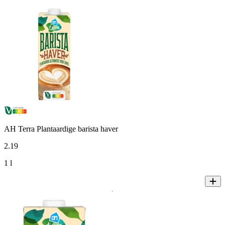
AH Terra Plantaardige barista haver
2
.
19
1 l