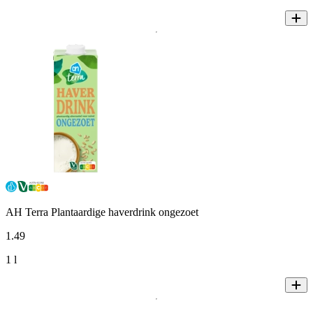
AH Terra Plantaardige haverdrink ongezoet
1
.
49
1 l