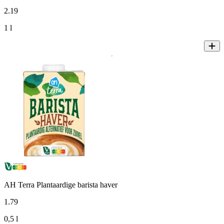
2
.
19
1 l
AH Terra Plantaardige barista haver
1
.
79
0,5 l