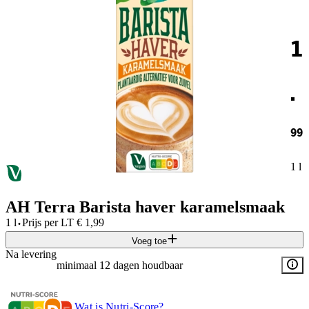
1
.
99
1 l
AH Terra Barista haver karamelsmaak
·
1 l
Prijs per
LT
€
1,99
Voeg toe
Na levering
minimaal 12 dagen houdbaar
Wat is Nutri-Score?