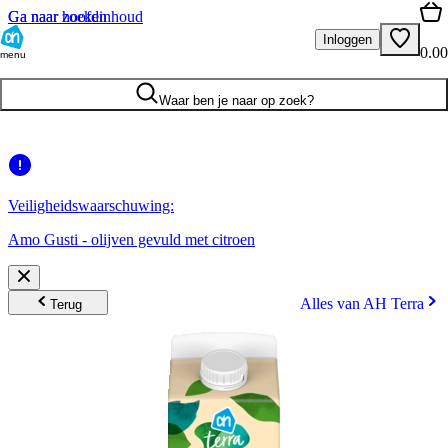
Ga naar hoofdinhoud
Ga naar zoeken
Inloggen
0.00
menu
Waar ben je naar op zoek?
Veiligheidswaarschuwing:
Amo Gusti - olijven gevuld met citroen
Alles van AH Terra
Terug