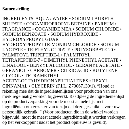
Samenstelling
INGREDIENTS: AQUA / WATER • SODIUM LAURETH
SULFATE • COCAMIDOPROPYL BETAINE • PARFUM /
FRAGRANCE • COCAMIDE MEA • SODIUM CHLORIDE •
SODIUM BENZOATE • SODIUM HYDROXIDE •
HYDROXYPROPYL GUAR
HYDROXYPROPYLTRIMONIUM CHLORIDE • SODIUM
LACTATE • TRIETHYL CITRATE • POLYSORBATE 20 •
PALMITOYL TRIPEPTIDE-1 • PALMITOYL
TETRAPEPTIDE-7 • DIMETHYL PHENETHYL ACETATE •
LINALOOL • BENZYL ALCOHOL • GERANYL ACETATE •
GERANIOL • CARBOMER • CITRIC ACID • BUTYLENE
GLYCOL • TETRAMETHYL
ACETYLOCTAHYDRONAPHTHALENES • HEXYL
CINNAMAL • GLYCERIN (F.I.L. Z70067130/1). “Houd er
rekening mee dat de ingrediëntenlijsten voor producten van ons
merk regelmatig worden bijgewerkt. Raadpleeg de ingrediëntenlijst
op de productverpakking voor de meest actuele lijst met
ingrediënten om er zeker van te zijn dat deze geschikt is voor uw
persoonlijk gebruik. " (Voor producten die in de winkel worden
bijgevuld, moet de meest actuele ingrediëntenlijst worden verkregen
op het verkooppunt nadat het product opnieuw is gevuld).