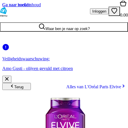
Ga naar hoofdinhoud
Ga naar zoeken
Inloggen
0.00
menu
Waar ben je naar op zoek?
Veiligheidswaarschuwing:
Amo Gusti - olijven gevuld met citroen
Alles van L'Oréal Paris Elvive
Terug