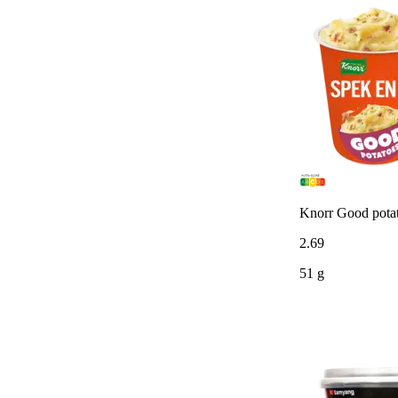
Knorr Good potat
2
.
69
51 g