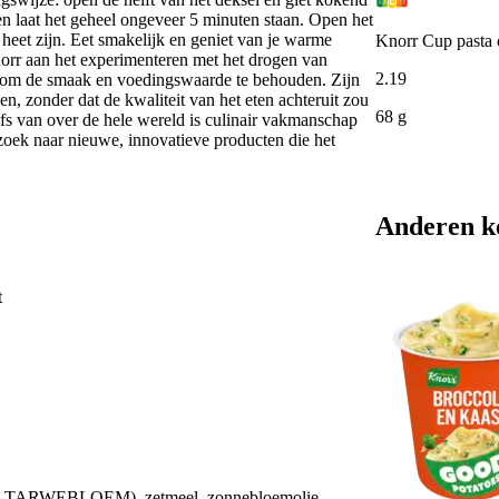
l en laat het geheel ongeveer 5 minuten staan. Open het
 heet zijn. Eet smakelijk en geniet van je warme
Knorr Cup pasta 
norr aan het experimenteren met het drogen van
2
.
19
 om de smaak en voedingswaarde te behouden. Zijn
, zonder dat de kwaliteit van het eten achteruit zou
68 g
efs van over de hele wereld is culinair vakmanschap
zoek naar nieuwe, innovatieve producten die het
Anderen k
t
, TARWEBLOEM), zetmeel, zonnebloemolie,