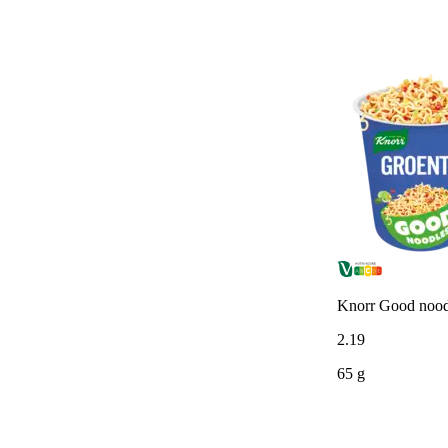
Knorr Good nood
2
.
19
65 g