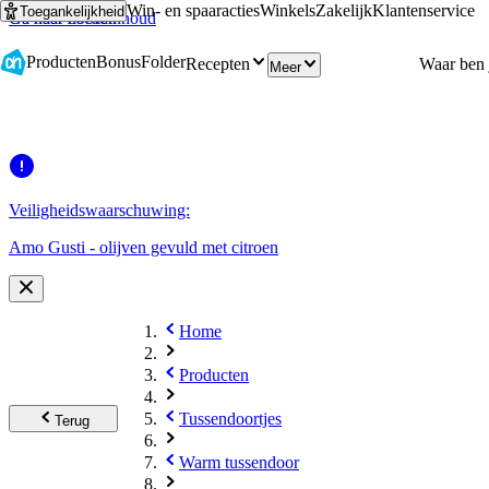
Win- en spaaracties
Winkels
Zakelijk
Klantenservice
Toegankelijkheid
Ga naar hoofdinhoud
Ga naar zoeken
Producten
Bonus
Folder
Recepten
Meer
Veiligheidswaarschuwing:
Amo Gusti - olijven gevuld met citroen
Home
Producten
Tussendoortjes
Terug
Warm tussendoor