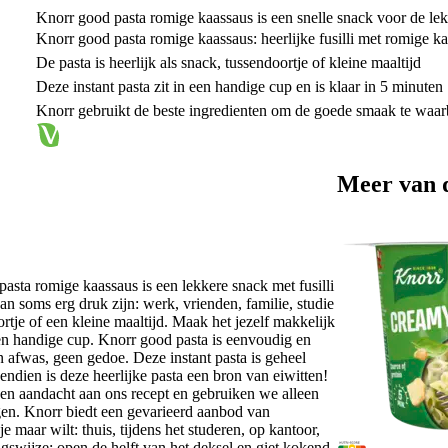
Knorr good pasta romige kaassaus is een snelle snack voor de lek
Knorr good pasta romige kaassaus: heerlijke fusilli met romige k
De pasta is heerlijk als snack, tussendoortje of kleine maaltijd
Deze instant pasta zit in een handige cup en is klaar in 5 minuten
Knorr gebruikt de beste ingredienten om de goede smaak te waa
Meer van 
sta romige kaassaus is een lekkere snack met fusilli
an soms erg druk zijn: werk, vrienden, familie, studie
ortje of een kleine maaltijd. Maak het jezelf makkelijk
en handige cup. Knorr good pasta is eenvoudig en
n afwas, geen gedoe. Deze instant pasta is geheel
endien is deze heerlijke pasta een bron van eiwitten!
en aandacht aan ons recept en gebruiken we alleen
en. Knorr biedt een gevarieerd aanbod van
maar wilt: thuis, tijdens het studeren, op kantoor,
gswijze: open de helft van het deksel en giet kokend