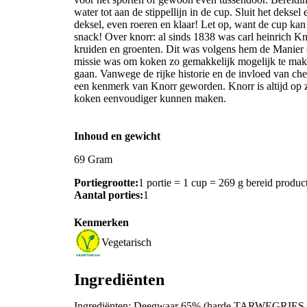
water tot aan de stippellijn in de cup. Sluit het dekse
deksel, even roeren en klaar! Let op, want de cup kan
snack! Over knorr: al sinds 1838 was carl heinrich K
kruiden en groenten. Dit was volgens hem de Manier
missie was om koken zo gemakkelijk mogelijk te maken
gaan. Vanwege de rijke historie en de invloed van ch
een kenmerk van Knorr geworden. Knorr is altijd op 
koken eenvoudiger kunnen maken.
Inhoud en gewicht
69 Gram
Portiegrootte:
1 portie = 1 cup = 269 g bereid produc
Aantal porties:
1
Kenmerken
Vegetarisch
Ingrediënten
Ingrediënten: Deegwaar 65% (harde TARWEGRIES