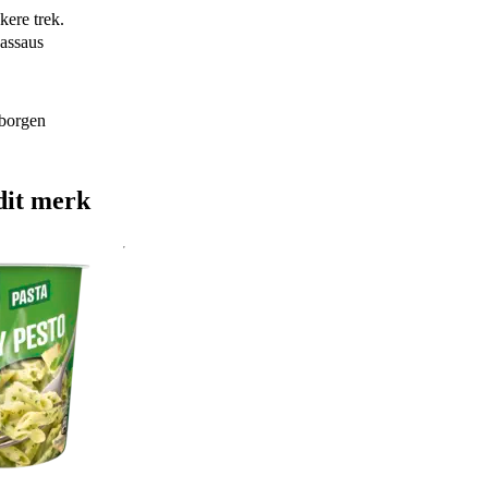
kere trek.
aassaus
rborgen
dit merk