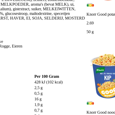
 MELKPOEDER, aroma's (bevat MELK), ui,
alium), gistextract, suiker, MELKEIWITTEN,
%, glucosestroop, maltodextrine, specerijen
Knorr Good potat
E, GERST, HAVER, EI, SOJA, SELDERIJ, MOSTERD
2
.
69
50 g
we
 Rogge, Eieren
Per 100 Gram
428 kJ (102 kcal)
2,5 g
0,5 g
16 g
1,9 g
0,7 g
Knorr Good nood