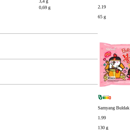
3,4 g
2
.
19
0,69 g
65 g
Samyang Buldak 
1
.
99
130 g