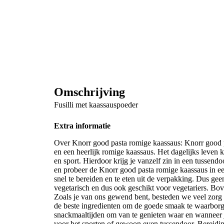
Omschrijving
Fusilli met kaassauspoeder
Extra informatie
Over Knorr good pasta romige kaassaus: Knorr good pa
en een heerlijk romige kaassaus. Het dagelijks leven k
en sport. Hierdoor krijg je vanzelf zin in een tussendo
en probeer de Knorr good pasta romige kaassaus in e
snel te bereiden en te eten uit de verpakking. Dus gee
vegetarisch en dus ook geschikt voor vegetariers. Bov
Zoals je van ons gewend bent, besteden we veel zorg 
de beste ingredienten om de goede smaak te waarborg
snackmaaltijden om van te genieten waar en wanneer je 
voor het sporten of gewoon even tussendoor. Bereidin