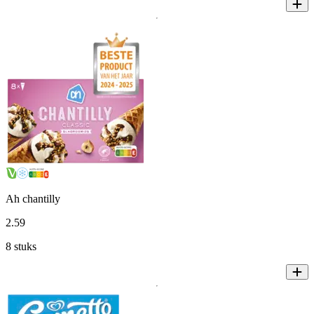
Ah chantilly
2
.
59
8 stuks