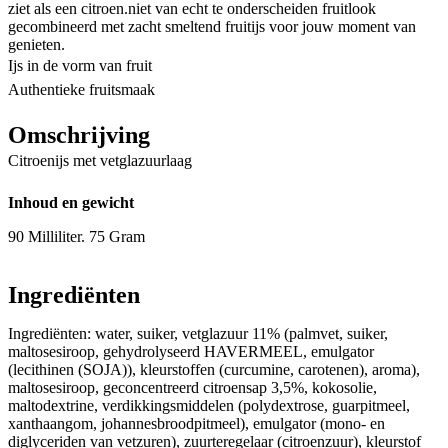
ziet als een citroen.niet van echt te onderscheiden fruitlook
gecombineerd met zacht smeltend fruitijs voor jouw moment van
genieten.
Ijs in de vorm van fruit
Authentieke fruitsmaak
Omschrijving
Citroenijs met vetglazuurlaag
Inhoud en gewicht
90 Milliliter. 75 Gram
Ingrediënten
Ingrediënten: water, suiker, vetglazuur 11% (palmvet, suiker,
maltosesiroop, gehydrolyseerd HAVERMEEL, emulgator
(lecithinen (SOJA)), kleurstoffen (curcumine, carotenen), aroma),
maltosesiroop, geconcentreerd citroensap 3,5%, kokosolie,
maltodextrine, verdikkingsmiddelen (polydextrose, guarpitmeel,
xanthaangom, johannesbroodpitmeel), emulgator (mono- en
diglyceriden van vetzuren), zuurteregelaar (citroenzuur), kleurstof