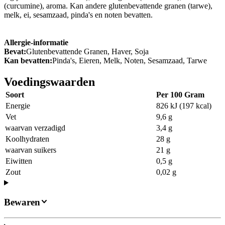
(curcumine), aroma. Kan andere glutenbevattende granen (tarwe),
melk, ei, sesamzaad, pinda's en noten bevatten.
Allergie-informatie
Bevat:
Glutenbevattende Granen, Haver, Soja
Kan bevatten:
Pinda's, Eieren, Melk, Noten, Sesamzaad, Tarwe
Voedingswaarden
Soort
Per 100 Gram
Energie
826 kJ (197 kcal)
Vet
9,6 g
waarvan verzadigd
3,4 g
Koolhydraten
28 g
waarvan suikers
21 g
Eiwitten
0,5 g
Zout
0,02 g
Bewaren