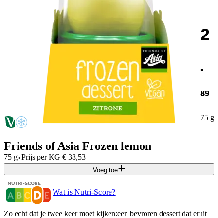
2
.
89
75 g
Friends of Asia Frozen lemon
·
75 g
Prijs per
KG
€
38,53
Voeg toe
Wat is Nutri-Score?
Zo echt dat je twee keer moet kijken:een bevroren dessert dat eruit