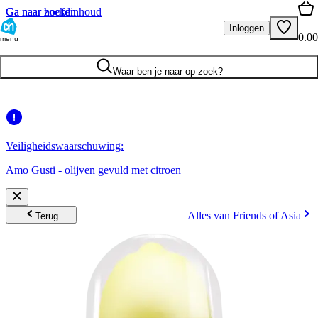
Ga naar hoofdinhoud
Ga naar zoeken
Inloggen
0.00
menu
Waar ben je naar op zoek?
Veiligheidswaarschuwing:
Amo Gusti - olijven gevuld met citroen
Alles van Friends of Asia
Terug