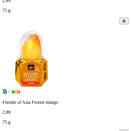
2
.
89
75 g
Friends of Asia Frozen mango
2
.
89
75 g