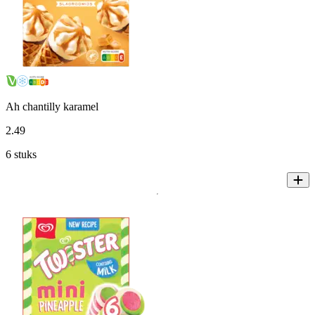
Ah chantilly karamel
2
.
49
6 stuks