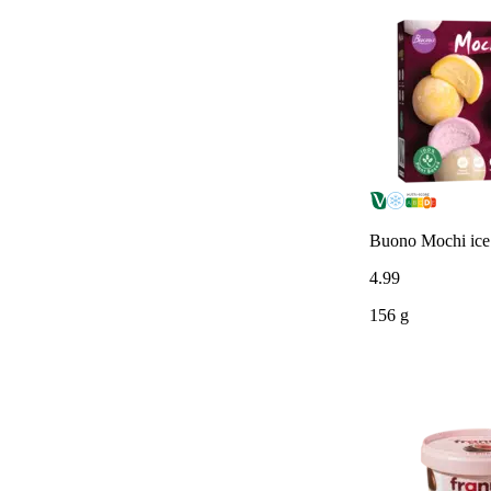
Buono Mochi ice 
4
.
99
156 g