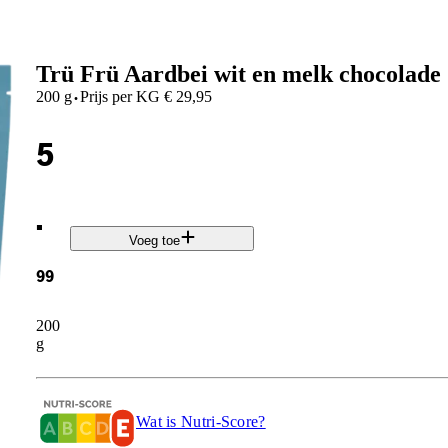
Trü Frü Aardbei wit en melk chocolade
·
200 g
Prijs per
KG
€
29,95
5
.
Voeg toe
99
200
g
Wat is Nutri-Score?