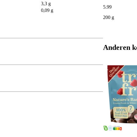
3,3 g
5
.
99
0,09 g
200 g
Anderen k