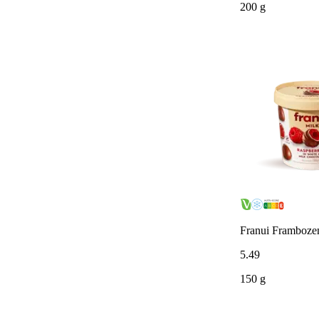
200 g
Franui Frambozen
5
.
49
150 g