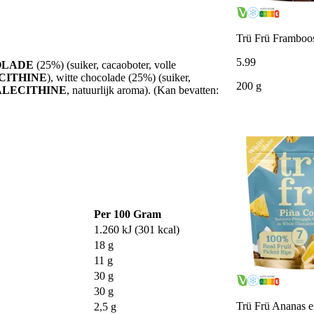
Trü Frü Framboos
5
.
99
OLADE
(25%) (suiker, cacaoboter, volle
CITHINE
), witte chocolade (25%) (suiker,
200 g
ALECITHINE
, natuurlijk aroma). (Kan bevatten:
Per 100 Gram
1.260 kJ (301 kcal)
18 g
11 g
30 g
30 g
Trü Frü Ananas e
2,5 g