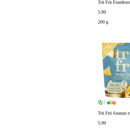
Trü Frü Framboos
5
.
99
200 g
Trü Frü Ananas e
5
.
99