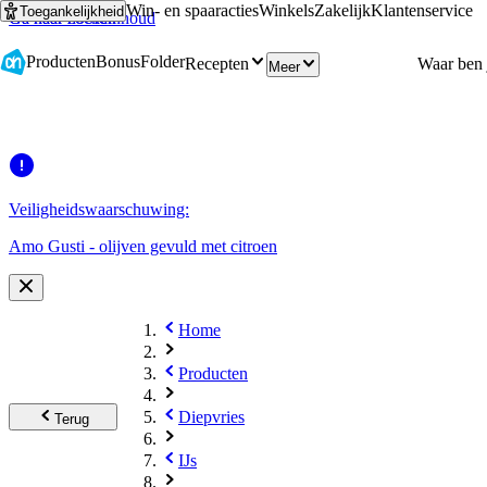
Win- en spaaracties
Winkels
Zakelijk
Klantenservice
Toegankelijkheid
Ga naar hoofdinhoud
Ga naar zoeken
Producten
Bonus
Folder
Recepten
Meer
Veiligheidswaarschuwing:
Amo Gusti - olijven gevuld met citroen
Home
Producten
Diepvries
Terug
IJs