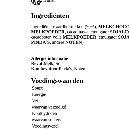
Triman
Ingrediënten
Ingrediënten: aardbeistukken (50%),
MELKCHOC
MELKPOEDER
, cacaomassa, emulgator
SOJALE
cacaoboter, volle
MELKPOEDER
, emulgator
SOJ
PINDA'S
, andere
NOTEN
).
Allergie-informatie
Bevat:
Melk, Soja
Kan bevatten:
Pinda's, Noten
Voedingswaarden
Soort
Energie
Vet
waarvan verzadigd
Koolhydraten
waarvan suikers
Voedingsvezel