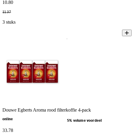
10
.
80
11
.
37
3 stuks
Douwe Egberts Aroma rood filterkoffie 4-pack
online
5% volume voordeel
33
.
78