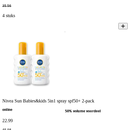
35
.
56
4 stuks
Nivea Sun Babies&kids 5in1 spray spf50+ 2-pack
online
50% volume voordeel
22
.
99