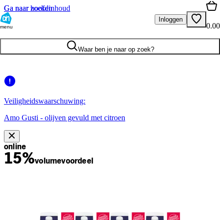
Ga naar hoofdinhoud
Ga naar zoeken
Inloggen
0.00
menu
Waar ben je naar op zoek?
Veiligheidswaarschuwing:
Amo Gusti - olijven gevuld met citroen
online
15%
volume
voordeel