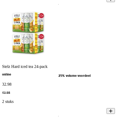
Stelz Hard iced tea 24-pack
online
25% volume voordeel
32
.
98
43
.
98
2 stuks