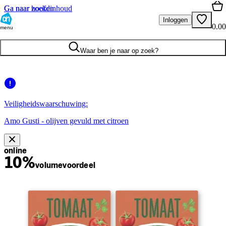
Ga naar hoofdinhoud
Ga naar zoeken
Inloggen
0.00
menu
Waar ben je naar op zoek?
Veiligheidswaarschuwing:
Amo Gusti - olijven gevuld met citroen
online
10%
volume
voordeel