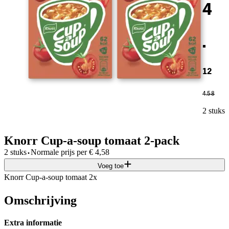
4
.
12
4
.
58
2 stuks
Knorr Cup-a-soup tomaat 2-pack
·
2 stuks
Normale prijs per
€
4,58
Voeg toe
Knorr Cup-a-soup tomaat 2x
Omschrijving
Extra informatie