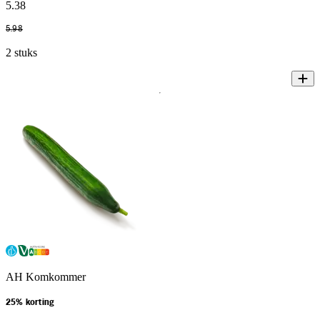
5
.
38
5
.
98
2 stuks
AH Komkommer
25% korting