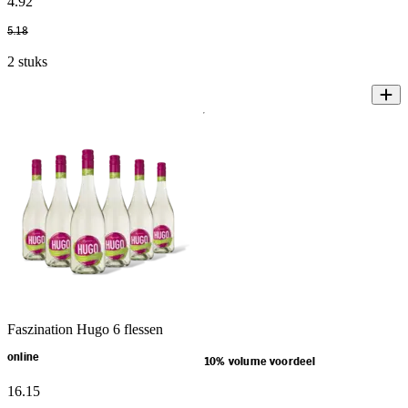
4
.
92
5
.
18
2 stuks
Faszination Hugo 6 flessen
online
10% volume voordeel
16
.
15