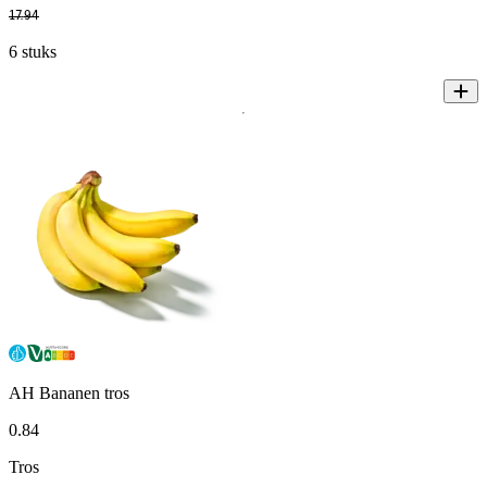
17
.
94
6 stuks
AH Bananen tros
0
.
84
Tros