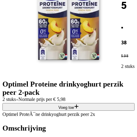
5
.
38
5
.
98
2 stuks
Optimel Proteine drinkyoghurt perzik
peer 2-pack
·
2 stuks
Normale prijs per
€
5,98
Voeg toe
Optimel ProteÃ¯ne drinkyoghurt perzik peer 2x
Omschrijving