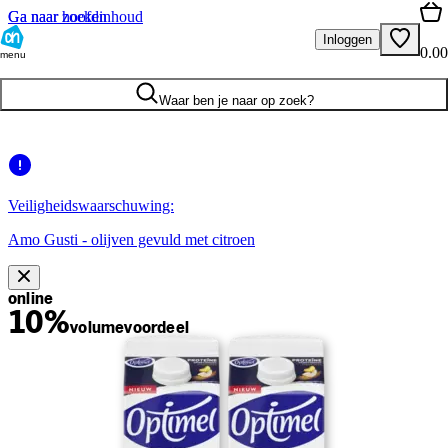
Ga naar hoofdinhoud
Ga naar zoeken
Inloggen
0.00
menu
Waar ben je naar op zoek?
Veiligheidswaarschuwing:
Amo Gusti - olijven gevuld met citroen
online
10%
volume
voordeel