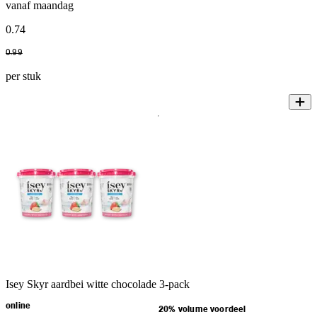
vanaf maandag
0
.
74
0
.
99
per stuk
Isey Skyr aardbei witte chocolade 3-pack
online
20% volume voordeel