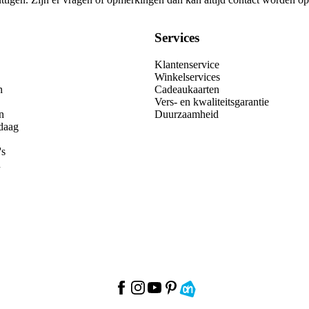
Services
Klantenservice
Winkelservices
n
Cadeaukaarten
Vers- en kwaliteitsgarantie
n
Duurzaamheid
daag
's
n