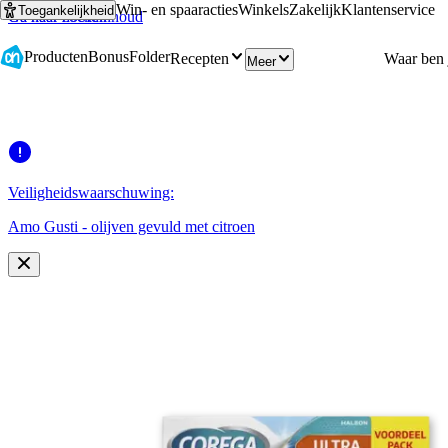
Win- en spaaracties
Winkels
Zakelijk
Klantenservice
Toegankelijkheid
Ga naar hoofdinhoud
Ga naar zoeken
Producten
Bonus
Folder
Recepten
Meer
Veiligheidswaarschuwing:
Amo Gusti - olijven gevuld met citroen