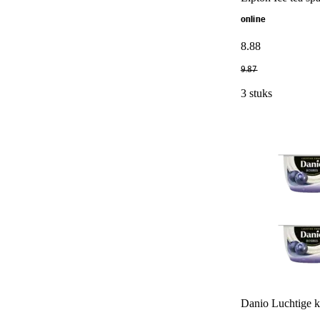
online
8
.
88
9
.
87
3 stuks
Danio Luchtige 