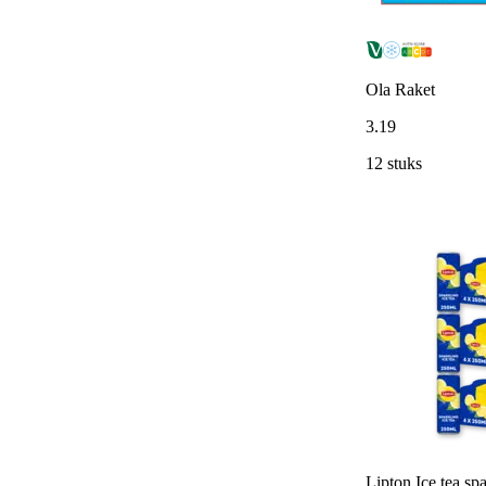
Ola Raket
3
.
19
12 stuks
Lipton Ice tea sp