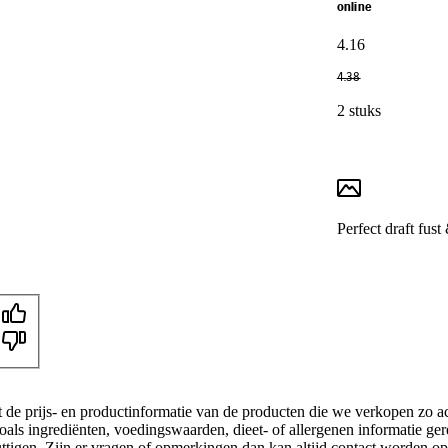
online
4
.
16
4
.
38
2 stuks
Perfect draft fust
t de prijs- en productinformatie van de producten die we verkopen zo a
oals ingrediënten, voedingswaarden, dieet- of allergenen informatie ge
nuttigen. Zijn er vragen of opmerkingen dan kan altijd contact worden 