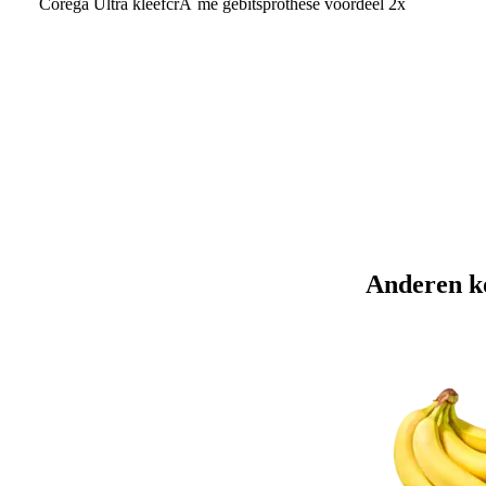
Corega Ultra kleefcrÃ¨me gebitsprothese voordeel 2x
Anderen k