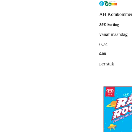
AH Komkomme
25% korting
vanaf maandag
0
.
74
0
.
99
per stuk