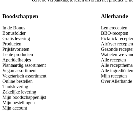
Boodschappen
Allerhande
In de Bonus
Lenterecepten
Bonusfolder
BBQ-recepten
Gratis levering
Picknick recepte
Producten
Airfryer recepten
Prijsfavorieten
Gezonde recepte
Lente producten
Wat eten we van
Aperitiefhapjes
Alle recepten
Plantaardig assortiment
Alle receptthema
Vegan assortiment
Alle ingrediënte
Vegetarisch assortiment
Mijn recepten
Online bestellen
Over Allerhande
Thuislevering
Zakelijke levering
Mijn boodschappenlijst
Mijn bestellingen
Mijn account