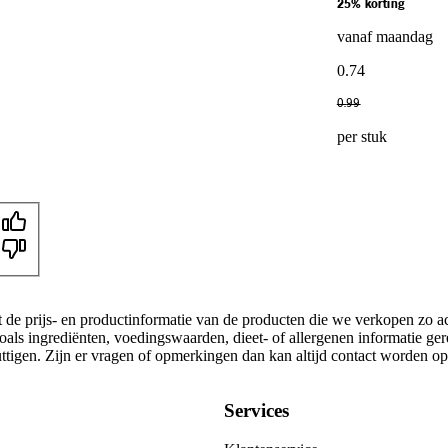
25% korting
vanaf maandag
0
.
74
0
.
99
per stuk
t de prijs- en productinformatie van de producten die we verkopen zo a
oals ingrediënten, voedingswaarden, dieet- of allergenen informatie ge
nuttigen. Zijn er vragen of opmerkingen dan kan altijd contact worden 
Services