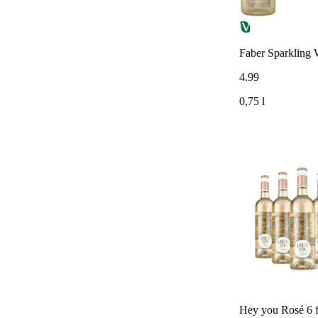
Faber Sparkling W
4
.
99
0,75 l
Hey you Rosé 6 f