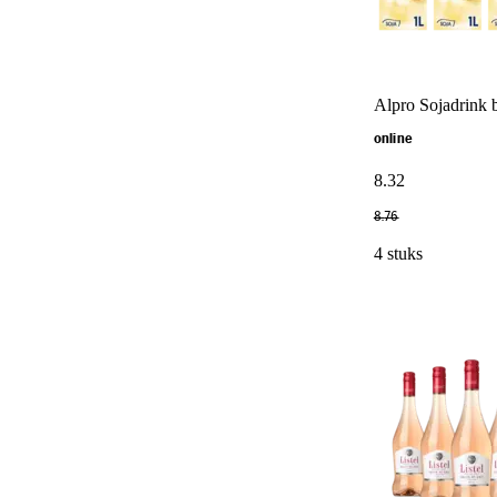
Alpro Sojadrink 
online
8
.
32
8
.
76
4 stuks