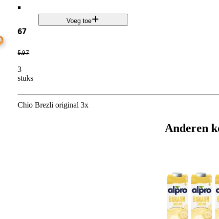
.
Voeg toe
67
5
.
97
3
stuks
Chio Brezli original 3x
Anderen k