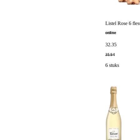
Listel Rose 6 fle
online
32
.
35
35
.
94
6 stuks