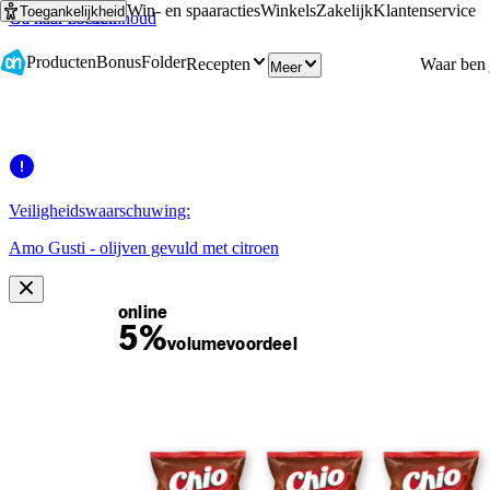
Win- en spaaracties
Winkels
Zakelijk
Klantenservice
Toegankelijkheid
Ga naar hoofdinhoud
Ga naar zoeken
Producten
Bonus
Folder
Recepten
Meer
Veiligheidswaarschuwing:
Amo Gusti - olijven gevuld met citroen
online
5%
volume
voordeel