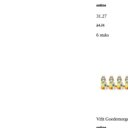
online
31
.
27
34
.
74
6 stuks
Vifit Goedemorge
online