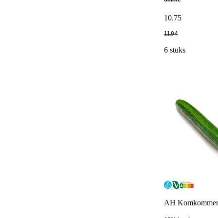
10
.
75
11
.
94
6 stuks
AH Komkomme