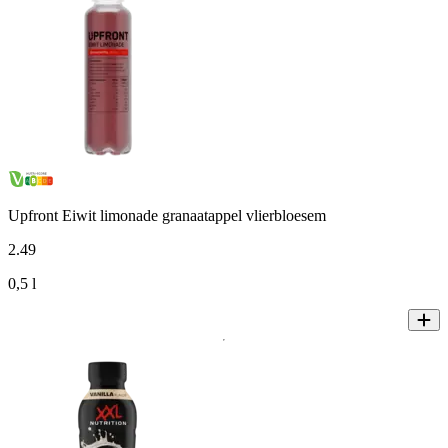
Upfront Eiwit limonade granaatappel vlierbloesem
2
.
49
0,5 l