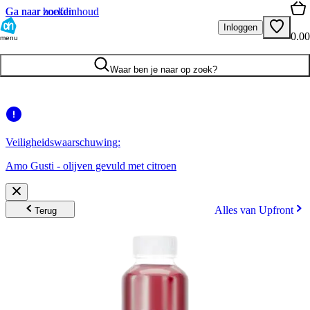
Ga naar hoofdinhoud
Ga naar zoeken
Inloggen
0.00
menu
Waar ben je naar op zoek?
Veiligheidswaarschuwing:
Amo Gusti - olijven gevuld met citroen
Alles van Upfront
Terug