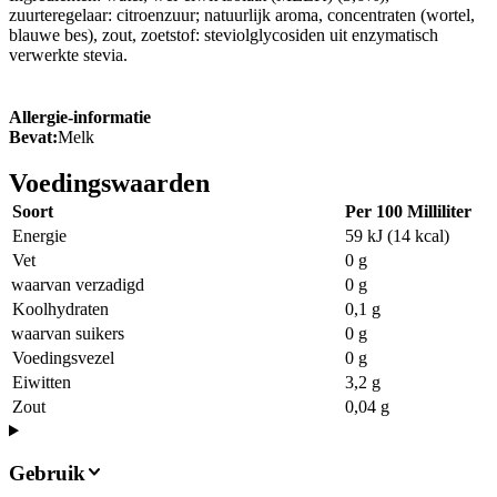
zuurteregelaar: citroenzuur; natuurlijk aroma, concentraten (wortel,
blauwe bes), zout, zoetstof: steviolglycosiden uit enzymatisch
verwerkte stevia.
Allergie-informatie
Bevat:
Melk
Voedingswaarden
Soort
Per 100 Milliliter
Energie
59 kJ (14 kcal)
Vet
0 g
waarvan verzadigd
0 g
Koolhydraten
0,1 g
waarvan suikers
0 g
Voedingsvezel
0 g
Eiwitten
3,2 g
Zout
0,04 g
Gebruik