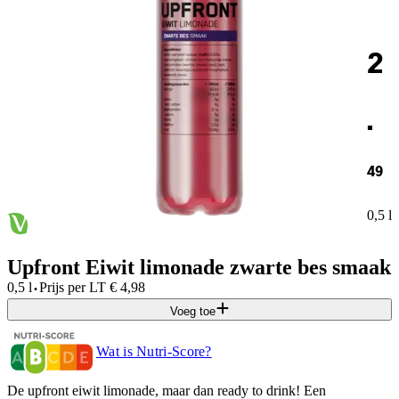
2
.
49
0,5 l
Upfront Eiwit limonade zwarte bes smaak
·
0,5 l
Prijs per
LT
€
4,98
Voeg toe
Wat is Nutri-Score?
De upfront eiwit limonade, maar dan ready to drink! Een