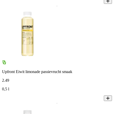
Upfront Eiwit limonade passievrucht smaak
2
.
49
0,5 l