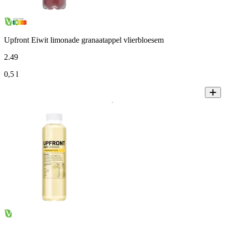
Upfront Eiwit limonade granaatappel vlierbloesem
2
.
49
0,5 l