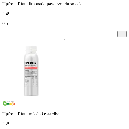
Upfront Eiwit limonade passievrucht smaak
2
.
49
0,5 l
Upfront Eiwit mikshake aardbei
2
.
29