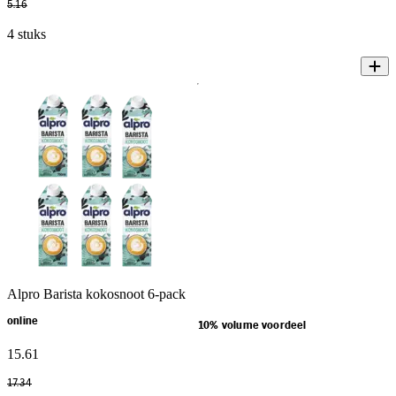
5
.
16
4 stuks
Alpro Barista kokosnoot 6-pack
online
10% volume voordeel
15
.
61
17
.
34