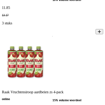
10% volume voordeel
11
.
85
13
.
17
3 stuks
Raak Vruchtensiroop aardbeien zs 4-pack
online
15% volume voordeel