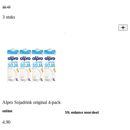
10
.
47
3 stuks
Alpro Sojadrink original 4-pack
online
5% volume voordeel
4
.
90