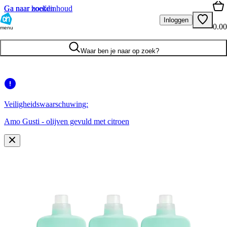
Ga naar hoofdinhoud
Ga naar zoeken
Inloggen
0.00
menu
Waar ben je naar op zoek?
Veiligheidswaarschuwing:
Amo Gusti - olijven gevuld met citroen