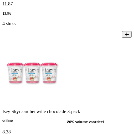
11
.
87
13
.
96
4 stuks
Isey Skyr aardbei witte chocolade 3-pack
online
20% volume voordeel
8
.
38