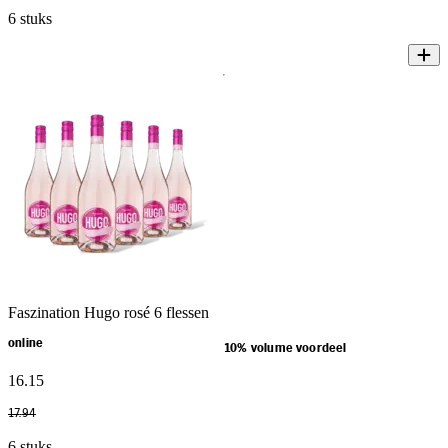
6 stuks
Faszination Hugo rosé 6 flessen
online
10% volume voordeel
16
.
15
17
.
94
6 stuks