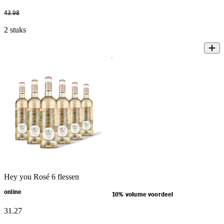
43
.
98
2 stuks
Hey you Rosé 6 flessen
online
10% volume voordeel
31
.
27