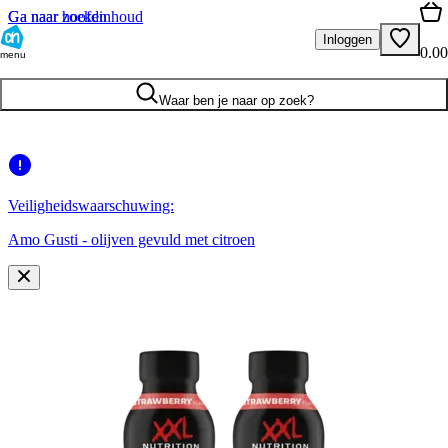
Ga naar hoofdinhoud
Ga naar zoeken
Inloggen
0.00
menu
Waar ben je naar op zoek?
Veiligheidswaarschuwing:
Amo Gusti - olijven gevuld met citroen