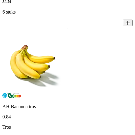
34
.
74
6 stuks
AH Bananen tros
0
.
84
Tros