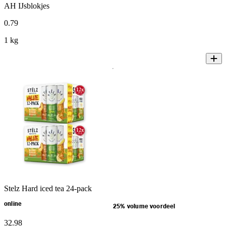
AH IJsblokjes
0
.
79
1 kg
Stelz Hard iced tea 24-pack
online
25% volume voordeel
32
.
98