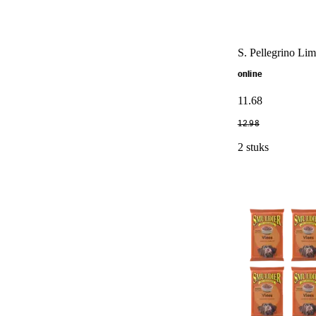
S. Pellegrino Lim
online
11
.
68
12
.
98
2 stuks