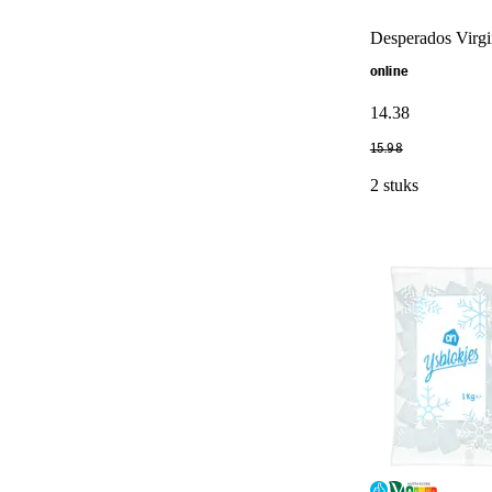
Desperados Virgi
online
14
.
38
15
.
98
2 stuks