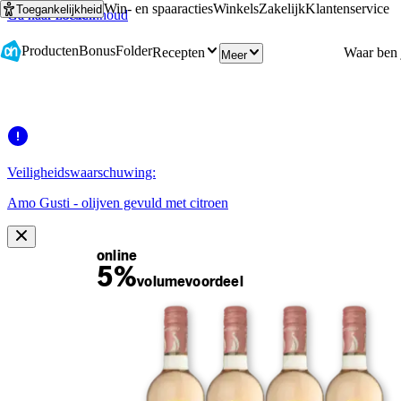
Win- en spaaracties
Winkels
Zakelijk
Klantenservice
Toegankelijkheid
Ga naar hoofdinhoud
Ga naar zoeken
Producten
Bonus
Folder
Recepten
Meer
Veiligheidswaarschuwing:
Amo Gusti - olijven gevuld met citroen
online
5%
volume
voordeel