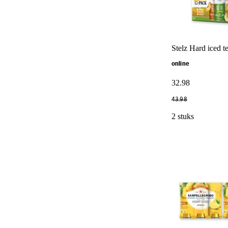
Stelz Hard iced t
online
32
.
98
43
.
98
2 stuks