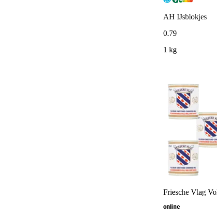
AH IJsblokjes
0
.
79
1 kg
Friesche Vlag Vo
online