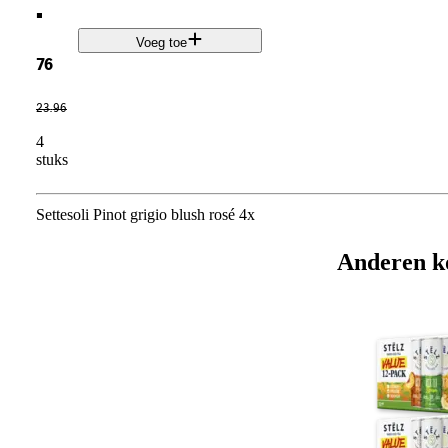
.
Voeg toe
76
23
.
96
4
stuks
Settesoli Pinot grigio blush rosé 4x
Anderen k