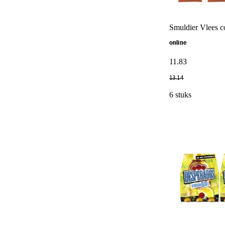
Smuldier Vlees c
online
11
.
83
13
.
14
6 stuks