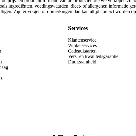
t de prijs- en productinformatie van de producten die we verkopen zo a
oals ingrediënten, voedingswaarden, dieet- of allergenen informatie ge
nuttigen. Zijn er vragen of opmerkingen dan kan altijd contact worden 
Services
Klantenservice
Winkelservices
n
Cadeaukaarten
Vers- en kwaliteitsgarantie
n
Duurzaamheid
daag
's
n