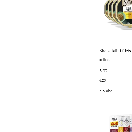
Sheba Mini filets
online
5
.
92
6
.
23
7 stuks