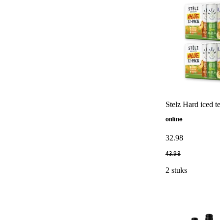
Stelz Hard iced t
online
32
.
98
43
.
98
2 stuks