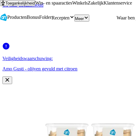
Win- en spaaracties
Winkels
Zakelijk
Klantenservice
Toegankelijkheid
Ga naar hoofdinhoud
Ga naar zoeken
Producten
Bonus
Folder
Recepten
Meer
Veiligheidswaarschuwing:
Amo Gusti - olijven gevuld met citroen