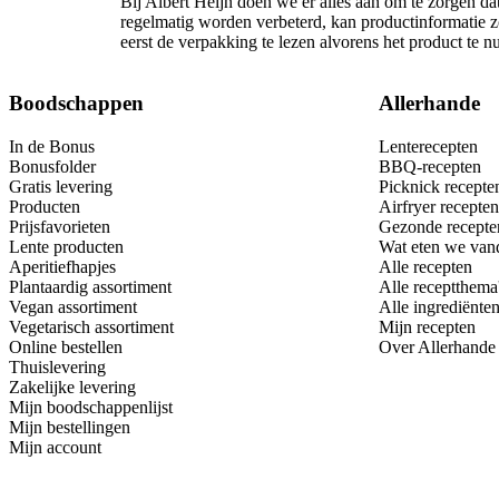
Bij Albert Heijn doen we er alles aan om te zorgen da
regelmatig worden verbeterd, kan productinformatie z
eerst de verpakking te lezen alvorens het product te 
Boodschappen
Allerhande
In de Bonus
Lenterecepten
Bonusfolder
BBQ-recepten
Gratis levering
Picknick recepte
Producten
Airfryer recepten
Prijsfavorieten
Gezonde recepte
Lente producten
Wat eten we van
Aperitiefhapjes
Alle recepten
Plantaardig assortiment
Alle receptthema
Vegan assortiment
Alle ingrediënte
Vegetarisch assortiment
Mijn recepten
Online bestellen
Over Allerhande
Thuislevering
Zakelijke levering
Mijn boodschappenlijst
Mijn bestellingen
Mijn account