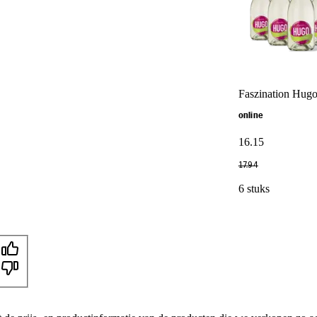
Faszination Hugo
online
16
.
15
17
.
94
6 stuks