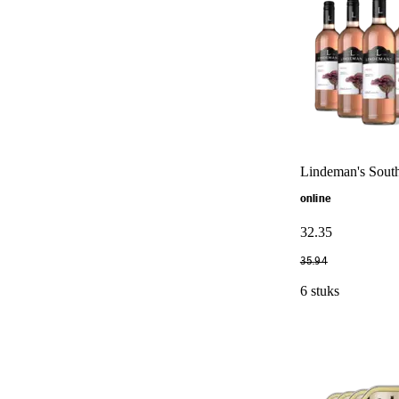
Lindeman's South 
online
32
.
35
35
.
94
6 stuks