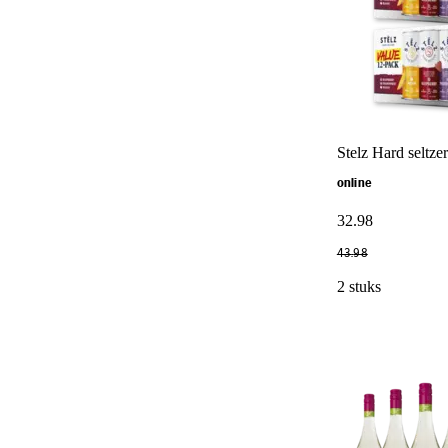
Stelz Hard seltze
online
32
.
98
43
.
98
2 stuks