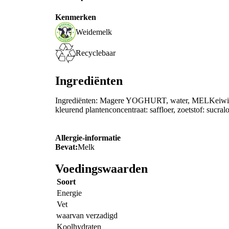
Kenmerken
Weidemelk
Recyclebaar
Ingrediënten
Ingrediënten: Magere YOGHURT, water, MELKeiwit, 
kleurend plantenconcentraat: saffloer, zoetstof: sucralo
Allergie-informatie
Bevat:
Melk
Voedingswaarden
Soort
Energie
Vet
waarvan verzadigd
Koolhydraten