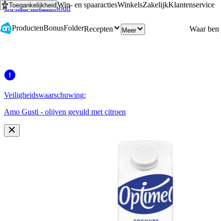
Win- en spaaracties
Winkels
Zakelijk
Klantenservice
Toegankelijkheid
Ga naar hoofdinhoud
Ga naar zoeken
Producten
Bonus
Folder
Recepten
Meer
Veiligheidswaarschuwing:
Amo Gusti - olijven gevuld met citroen