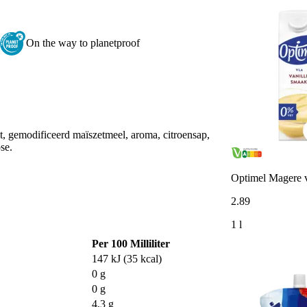
On the way to planetproof
gemodificeerd maïszetmeel, aroma, citroensap,
se.
Optimel Magere v
2
.
89
1 l
Per 100 Milliliter
147 kJ (35 kcal)
0 g
0 g
4,3 g