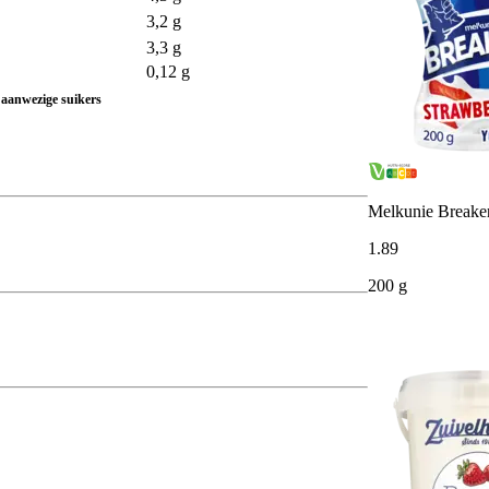
3,2 g
3,3 g
0,12 g
 aanwezige suikers
Melkunie Breaker
1
.
89
200 g