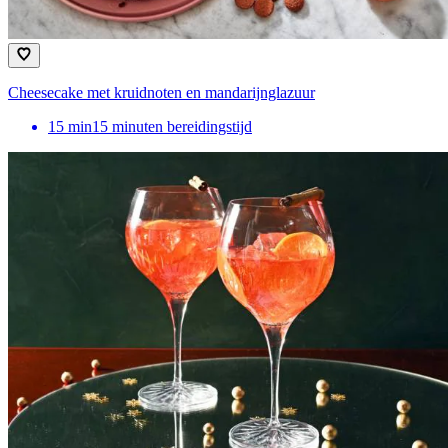
Cheesecake met kruidnoten en mandarijnglazuur
15
min
15 minuten bereidingstijd