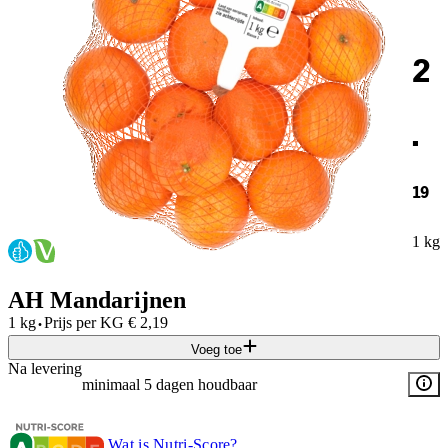
2
.
19
1 kg
AH Mandarijnen
·
1 kg
Prijs per
KG
€
2,19
Voeg toe
Na levering
minimaal 5 dagen houdbaar
Wat is Nutri-Score?