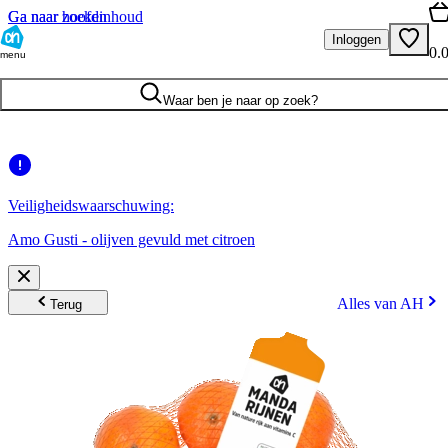
Ga naar hoofdinhoud
Ga naar zoeken
Inloggen
0.
menu
Waar ben je naar op zoek?
Veiligheidswaarschuwing:
Amo Gusti - olijven gevuld met citroen
Alles van AH
Terug