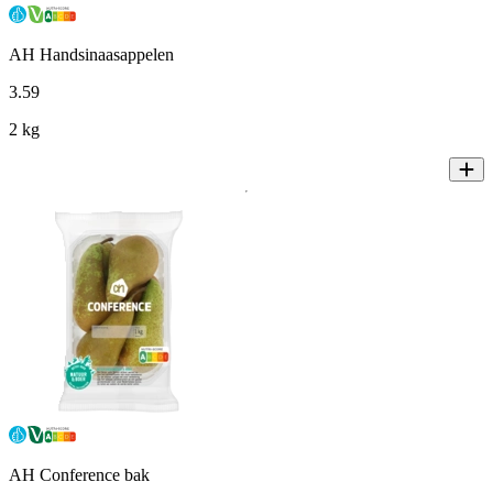
AH Handsinaasappelen
3
.
59
2 kg
AH Conference bak