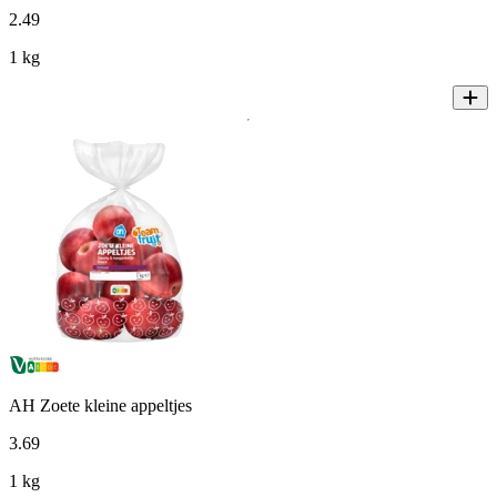
2
.
49
1 kg
AH Zoete kleine appeltjes
3
.
69
1 kg