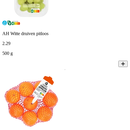
AH Witte druiven pitloos
2
.
29
500 g