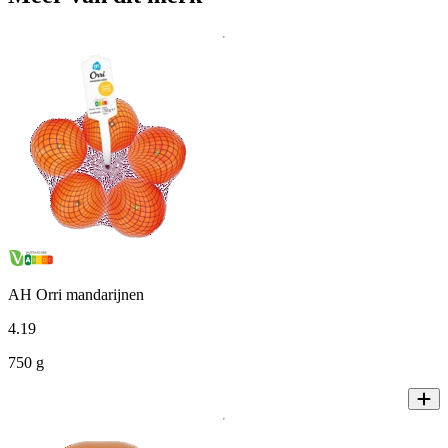
AH Orri mandarijnen
4
.
19
750 g