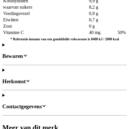
Koolhydraten
9,9 g
waarvan suikers
8,2 g
Voedingsvezel
0,9 g
Eiwitten
0,7 g
Zout
0 g
Vitamine C
40 mg
50%
*
Referentie-inname van een gemiddelde volwassene is 8400 kJ / 2000 kcal
Bewaren
Herkomst
Contactgegevens
Meer van dit merk