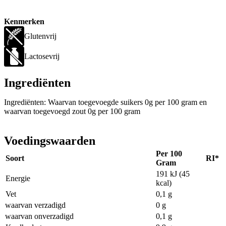
Kenmerken
Glutenvrij
Lactosevrij
Ingrediënten
Ingrediënten: Waarvan toegevoegde suikers 0g per 100 gram en
waarvan toegevoegd zout 0g per 100 gram
Voedingswaarden
Per 100
Soort
RI*
Gram
191 kJ (45
Energie
kcal)
Vet
0,1 g
waarvan verzadigd
0 g
waarvan onverzadigd
0,1 g