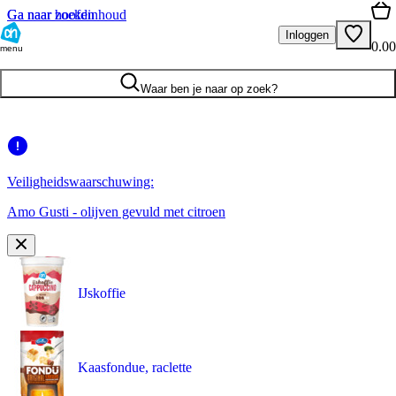
Ga naar hoofdinhoud
Ga naar zoeken
Inloggen
0.00
menu
Waar ben je naar op zoek?
Veiligheidswaarschuwing:
Amo Gusti - olijven gevuld met citroen
IJskoffie
Kaasfondue, raclette