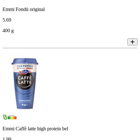
Emmi Fondü original
5
.
69
400 g
Emmi Caffè latte high protein bel
1
.
99