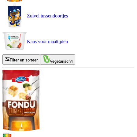
Zuivel tussendoortjes
Kaas voor maaltijden
Filter en sorteer
Vegetarisch
4