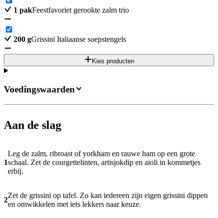
1
pak
Feestfavoriet gerookte zalm trio
200
g
Grissini Italiaanse soepstengels
Kies producten
Voedingswaarden
Aan de slag
Leg de zalm, ribroast of yorkham en rauwe ham op een grote
1
schaal. Zet de courgettelinten, artisjokdip en aioli in kommetjes
erbij.
Zet de grissini op tafel. Zo kan iedereen zijn eigen grissini dippen
2
en omwikkelen met iets lekkers naar keuze.