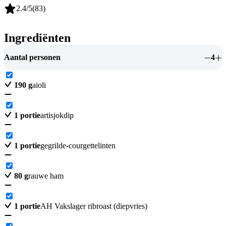
2.4
/5
(
83
)
Ingrediënten
Aantal personen
4
190
g
aioli
1
portie
artisjokdip
1
portie
gegrilde-courgettelinten
80
g
rauwe ham
1
portie
AH Vakslager ribroast (diepvries)