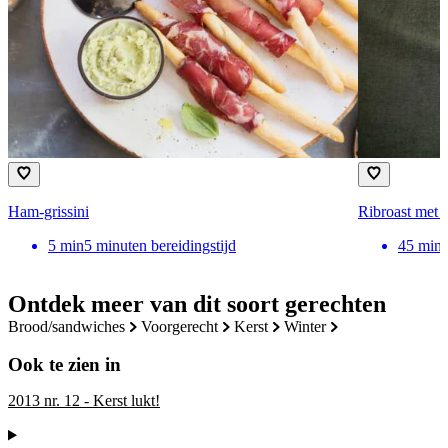
Ham-grissini
Ribroast met g
5
min
5 minuten bereidingstijd
45
min
Ontdek meer van dit soort gerechten
brood/sandwiches
voorgerecht
kerst
winter
Ook te zien in
2013 nr. 12 - Kerst lukt!