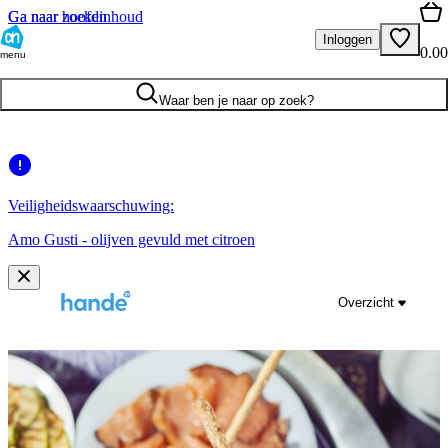
Ga naar hoofdinhoud
Ga naar zoeken
Inloggen
0.00
menu
Waar ben je naar op zoek?
Veiligheidswaarschuwing:
Amo Gusti - olijven gevuld met citroen
Overzicht