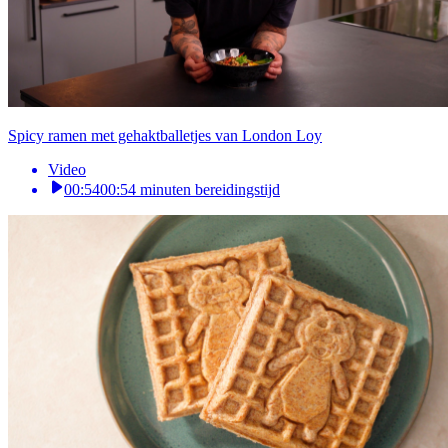
Spicy ramen met gehaktballetjes van London Loy
Video
00:54
00:54 minuten bereidingstijd