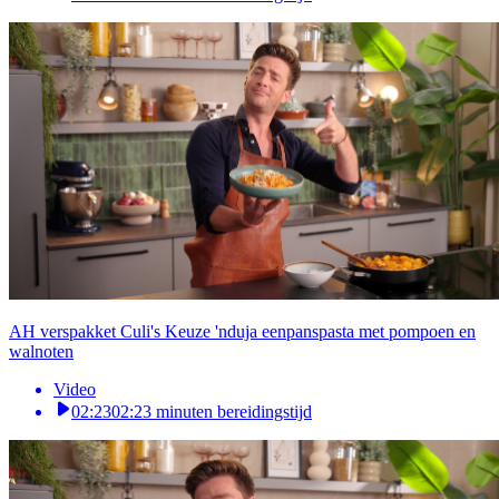
AH verspakket Culi's Keuze 'nduja eenpanspasta met pompoen en
walnoten
Video
02:23
02:23 minuten bereidingstijd