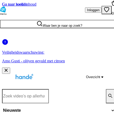
Ga naar hoofdinhoud
Ga naar zoeken
Inloggen
0
menu
Waar ben je naar op zoek?
Veiligheidswaarschuwing:
Amo Gusti - olijven gevuld met citroen
Overzicht