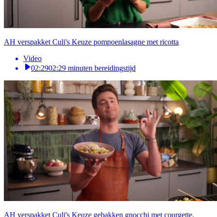
AH verspakket Culi's Keuze pompoenlasagne met ricotta
Video
02:29
02:29 minuten bereidingstijd
AH verspakket Culi's Keuze gebakken gnocchi met courgette,