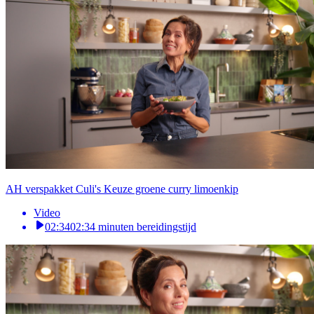
AH verspakket Culi's Keuze groene curry limoenkip
Video
02:34
02:34 minuten bereidingstijd