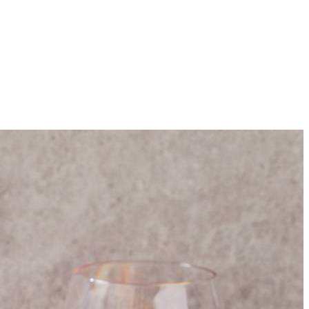
8
water en 1 el citroensap (per 8 personen) door elkaar.
wlglazen of kleine limonadeglazen.