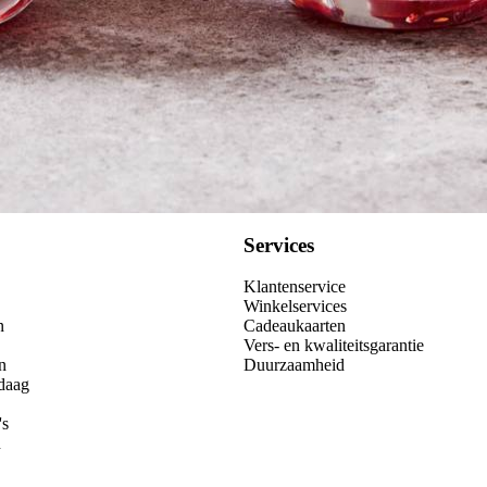
Services
Klantenservice
Winkelservices
n
Cadeaukaarten
Vers- en kwaliteitsgarantie
n
Duurzaamheid
daag
's
n