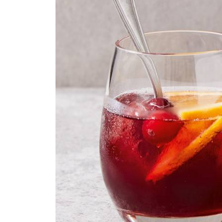
200
ml
sinaasappelsap
250
ml
bruisend bronwater
1
handsinaasappel
100
g
diepvries cranberry's
500
g
ijsblokjes