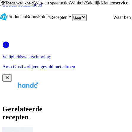
Win- en spaaracties
Winkels
Zakelijk
Klantenservice
Toegankelijkheid
Ga naar hoofdinhoud
Ga naar zoeken
Producten
Bonus
Folder
Recepten
Meer
Veiligheidswaarschuwing:
Amo Gusti - olijven gevuld met citroen
Gerelateerde
recepten