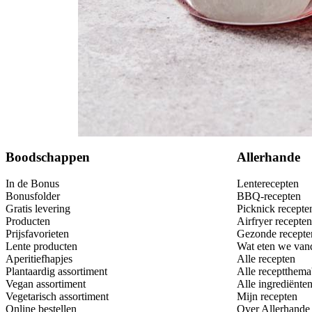
Bewaar
Boodschappen
Allerhande
In de Bonus
Lenterecepten
Bonusfolder
BBQ-recepten
Gratis levering
Picknick recepte
Producten
Airfryer recepten
Prijsfavorieten
Gezonde recepte
Lente producten
Wat eten we van
Aperitiefhapjes
Alle recepten
Plantaardig assortiment
Alle receptthema
Vegan assortiment
Alle ingrediënte
Vegetarisch assortiment
Mijn recepten
Online bestellen
Over Allerhande