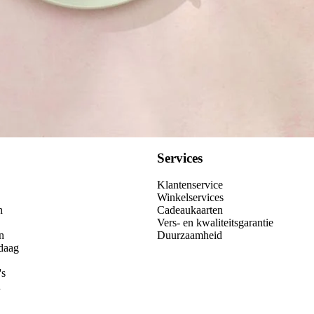
Services
Klantenservice
Winkelservices
n
Cadeaukaarten
Vers- en kwaliteitsgarantie
n
Duurzaamheid
daag
's
n