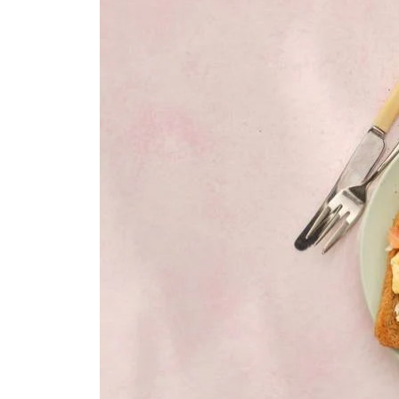
150
g
zuivelspread naturel
1
el
milde olijfolie
100
g
gerookte zalm
Dit heb je nodig