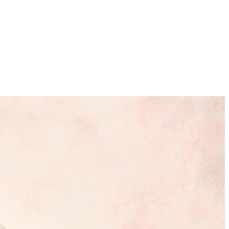
4
zout.
t gestold is.
len peper.