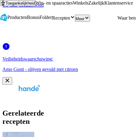
Win- en spaaracties
Winkels
Zakelijk
Klantenservice
Toegankelijkheid
Ga naar hoofdinhoud
Ga naar zoeken
Producten
Bonus
Folder
Recepten
Meer
Veiligheidswaarschuwing:
Amo Gusti - olijven gevuld met citroen
Gerelateerde
recepten