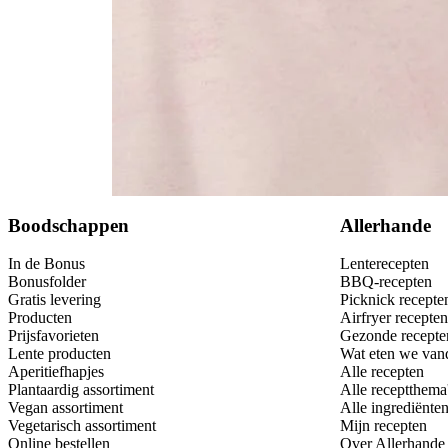
Bewaar
Boodschappen
Allerhande
In de Bonus
Lenterecepten
Bonusfolder
BBQ-recepten
Gratis levering
Picknick recepte
Producten
Airfryer recepten
Prijsfavorieten
Gezonde recepte
Lente producten
Wat eten we van
Aperitiefhapjes
Alle recepten
Plantaardig assortiment
Alle receptthema
Vegan assortiment
Alle ingrediënte
Vegetarisch assortiment
Mijn recepten
Online bestellen
Over Allerhande