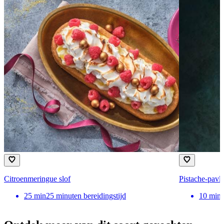
Citroenmeringue slof
Pistache-pavlo
25
min
25 minuten bereidingstijd
10
min