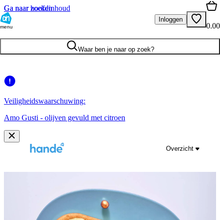
Ga naar hoofdinhoud
Ga naar zoeken
Inloggen
0.00
menu
Waar ben je naar op zoek?
Veiligheidswaarschuwing:
Amo Gusti - olijven gevuld met citroen
Overzicht