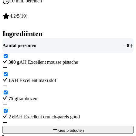
10 min. bereiden
4.2
/5
(
19
)
Ingrediënten
Aantal personen
8
300
g
AH Excellent mousse pistache
1
AH Excellent maxi slof
75
g
frambozen
2
el
AH Excellent crunch-parels goud
Kies producten