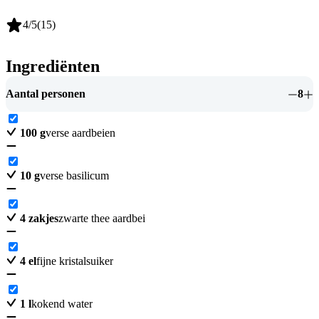
4
/5
(
15
)
Ingrediënten
Aantal personen
8
100
g
verse aardbeien
10
g
verse basilicum
4
zakjes
zwarte thee aardbei
4
el
fijne kristalsuiker
1
l
kokend water