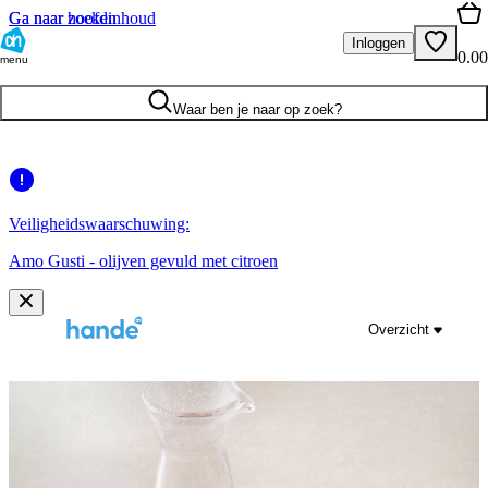
Ga naar hoofdinhoud
Ga naar zoeken
Inloggen
0.00
menu
Waar ben je naar op zoek?
Veiligheidswaarschuwing:
Amo Gusti - olijven gevuld met citroen
Overzicht