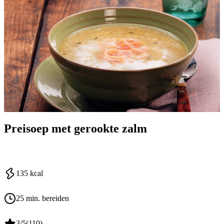
Preisoep met gerookte zalm
135
kcal
25 min. bereiden
3
/5
(
110
)