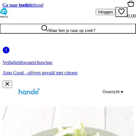
Ga naar hoofdinhoud
Ga naar zoeken
Inloggen
0.00
menu
Waar ben je naar op zoek?
Veiligheidswaarschuwing:
Amo Gusti - olijven gevuld met citroen
Overzicht