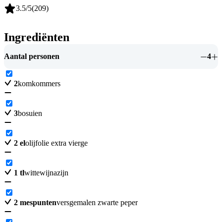
3.5
/5
(
209
)
Ingrediënten
Aantal personen
4
2
komkommers
3
bosuien
2
el
olijfolie extra vierge
1
tl
wittewijnazijn
2
mespunten
versgemalen zwarte peper