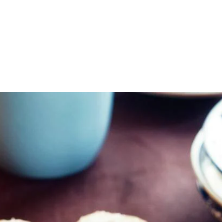
n kom. Voeg de boter toe en meng snel tot grove kruimels. Voeg het ei t
 in stukjes. Verwarm de oven voor op 200 °C. Bestrooi het werkblad dun 
p de appel en de bevroren bramen erop en laat ca. 8 cm rondom vrij. B
 het midden van de oven in ca. 30 min. gaar.
met crème fraîche.