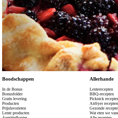
Bewaar
Boodschappen
Allerhande
In de Bonus
Lenterecepten
Bonusfolder
BBQ-recepten
Gratis levering
Picknick recepte
Producten
Airfryer recepten
Prijsfavorieten
Gezonde recepte
Lente producten
Wat eten we van
Aperitiefhapjes
Alle recepten