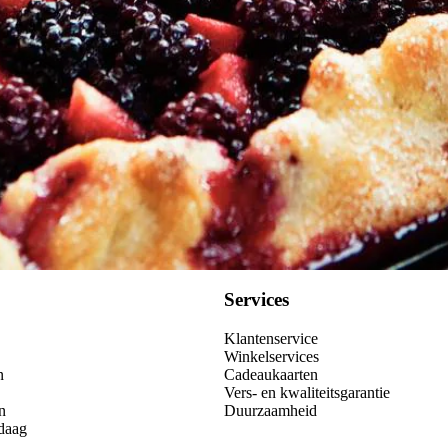
Services
Klantenservice
Winkelservices
n
Cadeaukaarten
Vers- en kwaliteitsgarantie
n
Duurzaamheid
daag