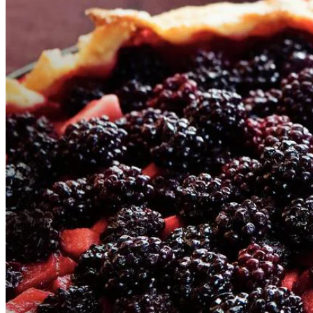
100
g
koude boter
1
ei
2
friszoete appels
1
doosje
bramen
Dit heb je nodig