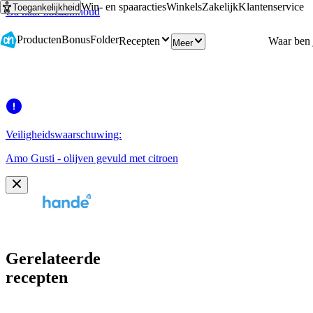
Win- en spaaracties
Winkels
Zakelijk
Klantenservice
Toegankelijkheid
Ga naar hoofdinhoud
Ga naar zoeken
Producten
Bonus
Folder
Recepten
Meer
Veiligheidswaarschuwing:
Amo Gusti - olijven gevuld met citroen
Gerelateerde
recepten