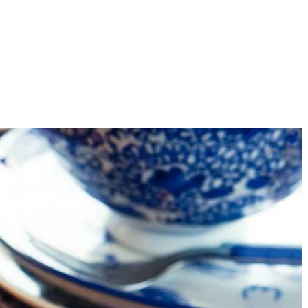
6
oe en kneed snel tot een soepel deeg. Vorm er een bal van, dek af met
met bloem en rol het deeg uit tot een ronde lap van ca. 35 cm
estrooi het fruit met 2 el suiker en vouw de rand naar binnen over