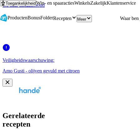
Win- en spaaracties
Winkels
Zakelijk
Klantenservice
Toegankelijkheid
Ga naar hoofdinhoud
Ga naar zoeken
Producten
Bonus
Folder
Recepten
Meer
Veiligheidswaarschuwing:
Amo Gusti - olijven gevuld met citroen
Gerelateerde
recepten