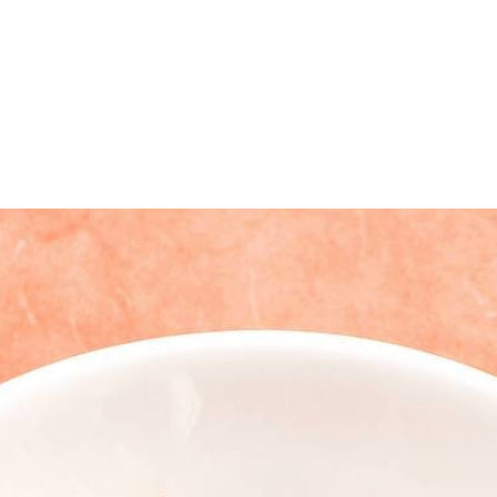
ig met een puntig mes de zaadlijsten eruit; houd de paprika's heel. Snij
 van de olie toe en daarna de paprika, aubergine en oregano. Bak 2 min.
 Lekker met een gehaktbal.