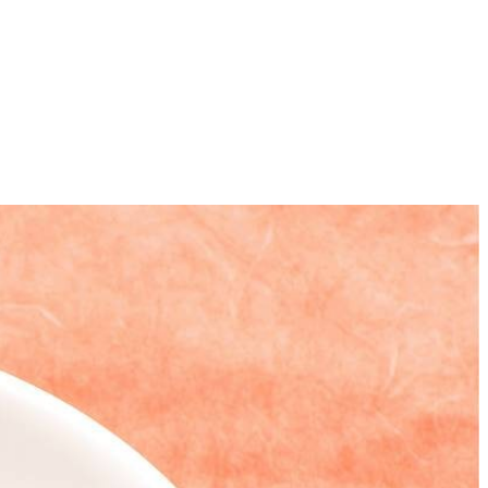
4
d de paprika's in ringen.
 op hoog vuur. Voeg de tomatenpuree en 50 ml water toe en laat met de