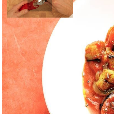
1
aubergine
Paprika's schoonmaken
1
tl
gedroogde oregano
Instructievideo
-
00:28
min.
1
blikje
tomatenpuree