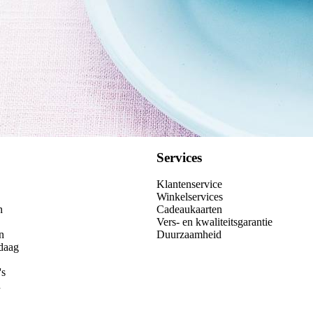
Services
Klantenservice
Winkelservices
n
Cadeaukaarten
Vers- en kwaliteitsgarantie
n
Duurzaamheid
daag
's
n