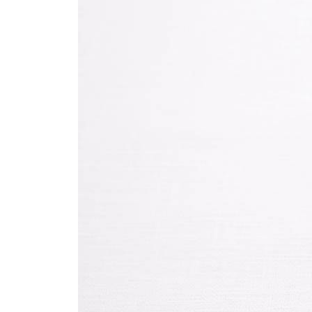
½
handpeer
1
banaan
2
el
rozijnen
2
el
blauwe bessen
1
el
geraspte kokos