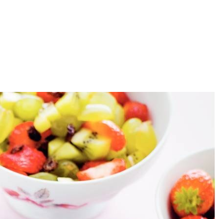
1
jes.
g van de banaan en peer tegen te gaan.