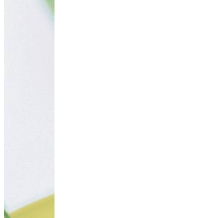
IJshoorntje m
30
min