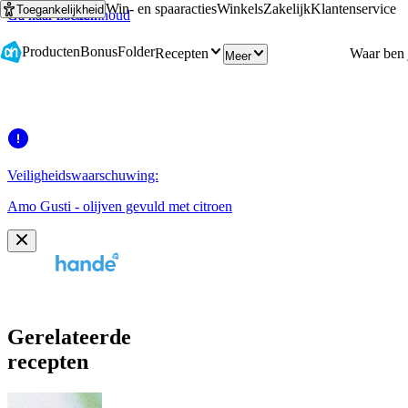
Win- en spaaracties
Winkels
Zakelijk
Klantenservice
Toegankelijkheid
Ga naar hoofdinhoud
Ga naar zoeken
Producten
Bonus
Folder
Recepten
Meer
Veiligheidswaarschuwing:
Amo Gusti - olijven gevuld met citroen
Gerelateerde
recepten