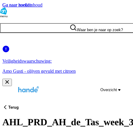
Ga naar hoofdinhoud
Ga naar zoeken
menu
Waar ben je naar op zoek?
Veiligheidswaarschuwing:
Amo Gusti - olijven gevuld met citroen
Overzicht
Terug
AHL_PRD_AH_de_Tas_week_3