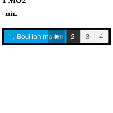
1 MO2
-
min.