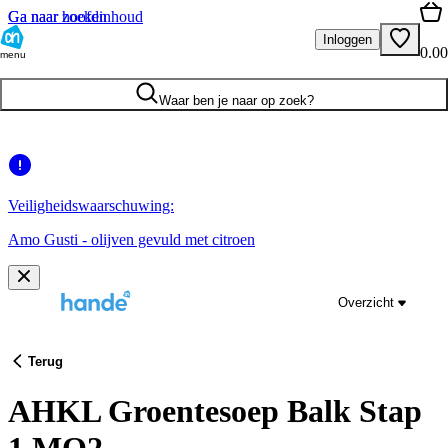
Ga naar hoofdinhoud
Ga naar zoeken
Inloggen
0.00
menu
Waar ben je naar op zoek?
Veiligheidswaarschuwing:
Amo Gusti - olijven gevuld met citroen
Overzicht
Terug
AHKL Groentesoep Balk Stap