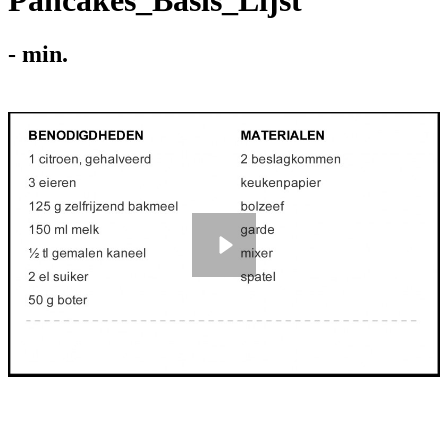
Pancakes_Basis_Lijst
-
min.