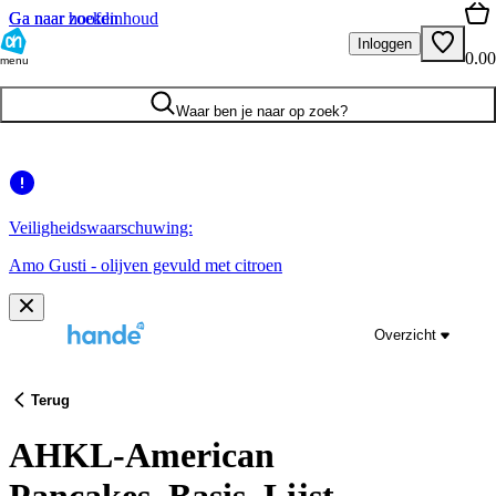
Ga naar hoofdinhoud
Ga naar zoeken
Inloggen
0.00
menu
Waar ben je naar op zoek?
Veiligheidswaarschuwing:
Amo Gusti - olijven gevuld met citroen
Overzicht
Terug
AHKL-American