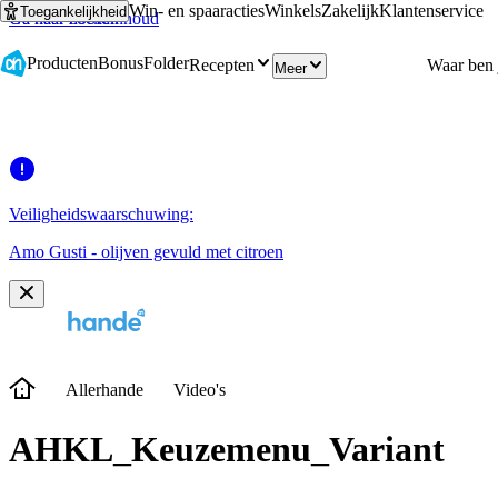
Win- en spaaracties
Winkels
Zakelijk
Klantenservice
Toegankelijkheid
Ga naar hoofdinhoud
Ga naar zoeken
Producten
Bonus
Folder
Recepten
Meer
Veiligheidswaarschuwing:
Amo Gusti - olijven gevuld met citroen
Allerhande
Video's
AHKL_Keuzemenu_Variant